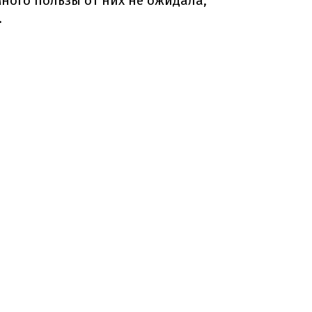
ного пользы от них не ожидала,
.