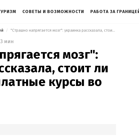
ТУРИЗМ
СОВЕТЫ И ВОЗМОЖНОСТИ
РАБОТА ЗА ГРАНИЦЕ
цей
 "Страшно напрягается мозг": украинка рассказала, стоит ли идти на бесплатные курсы во Франции 
3 мин
прягается мозг":
ссказала, стоит ли
платные курсы во