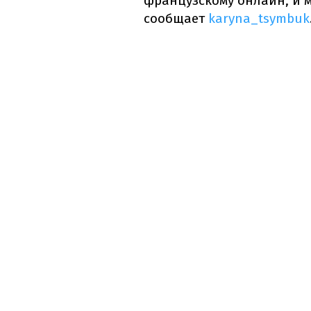
французскому онлайн, и м
сообщает
karyna_tsymbuk