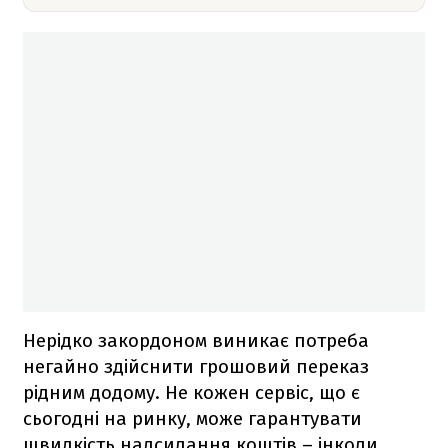
Нерідко закордоном виникає потреба
негайно здійснити грошовий переказ
рідним додому. Не кожен сервіс, що є
сьогодні на ринку, може гарантувати
швидкість надсилання коштів – інколи