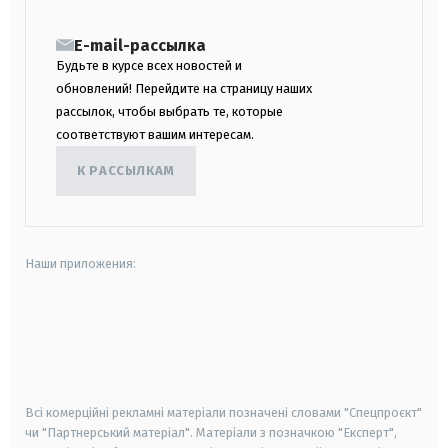
E-mail-рассылка
Будьте в курсе всех новостей и
обновлений! Перейдите на страницу наших
рассылок, чтобы выбрать те, которые
соответствуют вашим интересам.
К РАССЫЛКАМ
Наши приложения:
android
apple
smart tv
samsung smart tv
Всі комерційні рекламні матеріали позначені словами "Спецпроєкт"
чи "Партнерський матеріал". Матеріали з позначкою "Експерт",