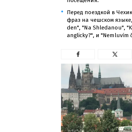
посещения.
Перед поездкой в Чехи
фраз на чешском языке, т
den", "Na Shledanou", "Kd
anglicky?", и "Nemluvím 