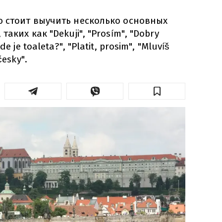
ю стоит выучить несколько основных
аких как "Dekuji", "Prosím", "Dobry
e je toaleta?", "Platit, prosim", "Mluvíš
česky".