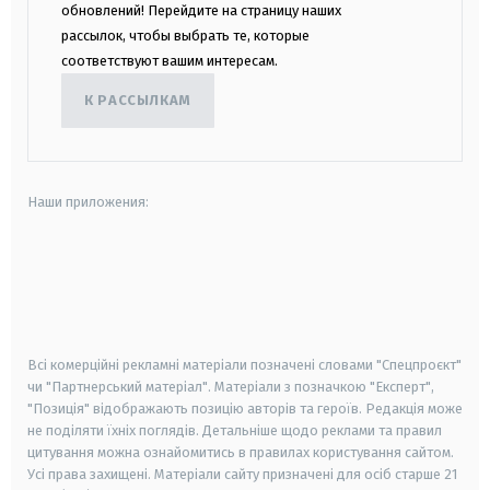
обновлений! Перейдите на страницу наших
рассылок, чтобы выбрать те, которые
соответствуют вашим интересам.
К РАССЫЛКАМ
Наши приложения:
android
apple
smart tv
samsung smart tv
Всі комерційні рекламні матеріали позначені словами "Спецпроєкт"
чи "Партнерський матеріал". Матеріали з позначкою "Експерт",
"Позиція" відображають позицію авторів та героїв. Редакція може
не поділяти їхніх поглядів. Детальніше щодо реклами та правил
цитування можна ознайомитись в правилах користування сайтом.
Усі права захищені.
Матеріали сайту призначені для осіб старше
21