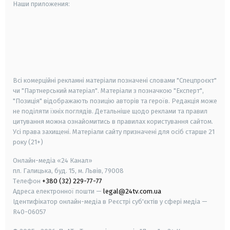
Наши приложения:
android
apple
smart tv
samsung smart tv
Всі комерційні рекламні матеріали позначені словами "Спецпроєкт"
чи "Партнерський матеріал". Матеріали з позначкою "Експерт",
"Позиція" відображають позицію авторів та героїв. Редакція може
не поділяти їхніх поглядів. Детальніше щодо реклами та правил
цитування можна ознайомитись в правилах користування сайтом.
Усі права захищені.
Матеріали сайту призначені для осіб старше
21
року (21+)
Онлайн-медіа «24 Канал»
пл. Галицька, буд. 15, м. Львів, 79008
Телефон
+380 (32) 229-77-77
Адреса електронної пошти —
legal@24tv.com.ua
Ідентифікатор онлайн-медіа в Реєстрі суб'єктів у сфері медіа —
R40-06057