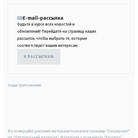
E-mail-рассылка
Будьте в курсе всех новостей и
обновлений! Перейдите на страницу наших
рассылок, чтобы выбрать те, которые
соответствуют вашим интересам.
К РАССЫЛКАМ
Наши приложения:
android
apple
smart tv
samsung smart tv
Всі комерційні рекламні матеріали позначені словами "Спецпроєкт"
чи "Партнерський матеріал". Матеріали з позначкою "Експерт",