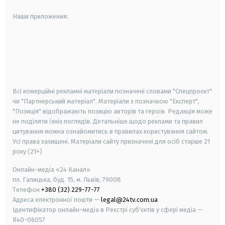
Наши приложения:
android
apple
smart tv
samsung smart tv
Всі комерційні рекламні матеріали позначені словами "Спецпроєкт"
чи "Партнерський матеріал". Матеріали з позначкою "Експерт",
"Позиція" відображають позицію авторів та героїв. Редакція може
не поділяти їхніх поглядів. Детальніше щодо реклами та правил
цитування можна ознайомитись в правилах користування сайтом.
Усі права захищені.
Матеріали сайту призначені для осіб старше
21
року (21+)
Онлайн-медіа «24 Канал»
пл. Галицька, буд. 15, м. Львів, 79008
Телефон
+380 (32) 229-77-77
Адреса електронної пошти —
legal@24tv.com.ua
Ідентифікатор онлайн-медіа в Реєстрі суб'єктів у сфері медіа —
R40-06057