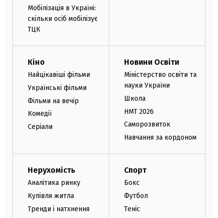
Мобілізація в Україні:
скільки осіб мобілізує
ТЦК
Кіно
Новини Освіти
Найцікавіші фільми
Міністерство освіти та
науки України
Українські фільми
Школа
Фільми на вечір
НМТ 2026
Комедії
Саморозвиток
Серіали
Навчання за кордоном
Нерухомість
Спорт
Аналітика ринку
Бокс
Купівля житла
Футбол
Тренди і натхнення
Теніс