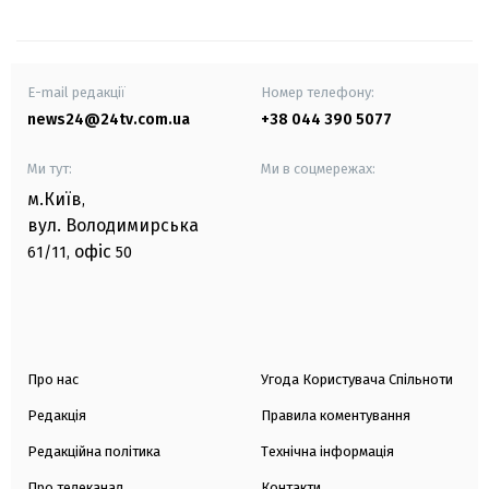
E-mail редакції
Номер телефону:
news24@24tv.com.ua
+38 044 390 5077
Ми тут:
Ми в соцмережах:
м.Київ
,
вул. Володимирська
офіс
61/11,
50
Про нас
Угода Користувача Спільноти
Редакція
Правила коментування
Редакційна політика
Технічна інформація
Про телеканал
Контакти