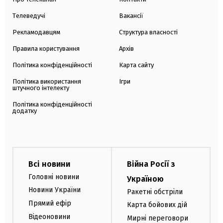
Телеведучі
Вакансії
Рекламодавцям
Структура власності
Правила користування
Архів
Політика конфіденційності
Карта сайту
Політика використання
Ігри
штучного інтелекту
Політика конфіденційності
додатку
Всі новини
Війна Росії з
Головні новини
Україною
Новини України
Ракетні обстріли
Прямий ефір
Карта бойових дій
Відеоновини
Мирні переговори