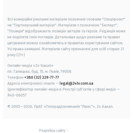
smart tv
samsung smart tv
Всі комерційні рекламні матеріали позначені словами "Спецпроєкт"
чи "Партнерський матеріал". Матеріали з позначкою "Експерт",
"Позиція" відображають позицію авторів та героїв. Редакція може
не поділяти їхніх поглядів. Детальніше щодо реклами та правил
цитування можна ознайомитись в правилах користування сайтом.
Усі права захищені.
Матеріали сайту призначені для осіб старше
21
року (21+)
Онлайн-медіа «24 Канал»
пл. Галицька, буд. 15, м. Львів, 79008
Телефон
+380 (32) 229-77-77
Адреса електронної пошти —
legal@24tv.com.ua
Ідентифікатор онлайн-медіа в Реєстрі суб'єктів у сфері медіа —
R40-06057
© 2005—2026,
ПрАТ «Телерадіокомпанія "Люкс"», 24 Канал.
Розробка сайту
-