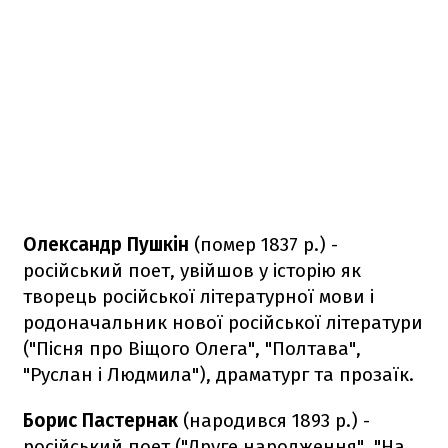
Олександр Пушкін
(помер 1837 р.) -
російський поет, увійшов у історію як
творець російської літературної мови і
родоначальник нової російської літератури
("Пісня про Віщого Олега", "Полтава",
"Руслан і Людмила"), драматург та прозаїк.
Борис Пастернак
(народився 1893 р.) -
російський поет ("Друге народження", "На