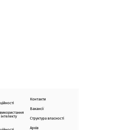
Контакти
ційності
Вакансії
 використання
 інтелекту
Структура власності
Архів
ційності