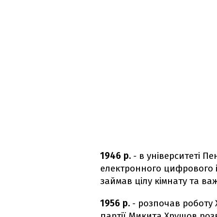
1946 р.
- в університеті П
електронного цифрового ін
займав цілу кімнату та ва
1956 р.
- розпочав роботу 
партії Микита Хрущов розв