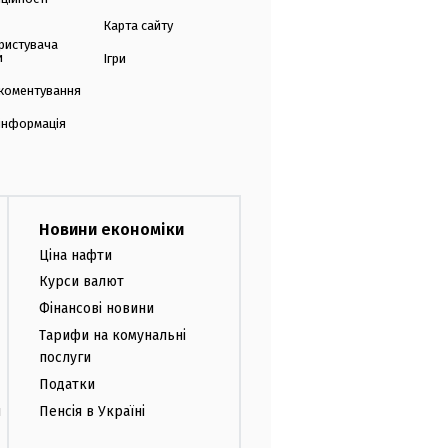
Карта сайту
ристувача
и
Ігри
коментування
 інформація
Новини економіки
Ціна нафти
Курси валют
Фінансові новини
Тарифи на комунальні
послуги
Податки
и
Пенсія в Україні