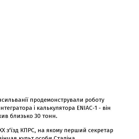
енсильванії продемонстрували роботу
тегратора і калькулятора ENIAC-1 - він
жив близько 30 тонн.
ХХ з'їзд КПРС, на якому перший секретар
інчав культ особи Сталіна.