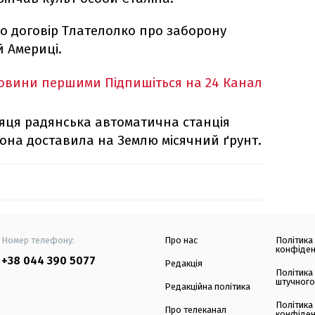
но договір Тлателолко про заборону
й Америці.
новини першими
Підпишіться на 24 Канал
сяця радянська автоматична станція
 вона доставила на Землю місячний ґрунт.
Номер телефону:
Про нас
Політика
конфіден
+38 044 390 5077
Редакція
Політика
штучного
Редакційна політика
Політика
Про телеканал
конфіден