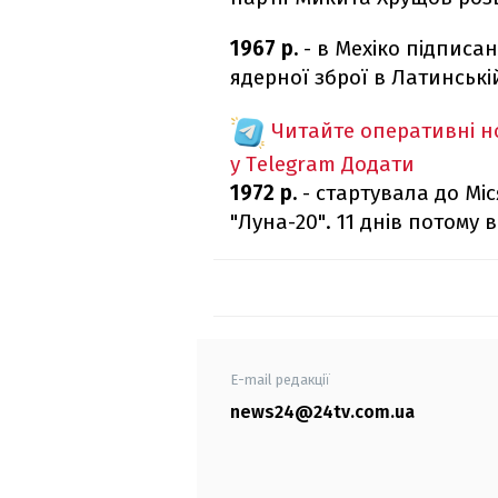
1967 р.
- в Мехіко підписа
ядерної зброї в Латинські
Читайте оперативні 
у Telegram
Додати
1972 р.
- стартувала до Мі
"Луна-20". 11 днів потому
E-mail редакції
news24@24tv.com.ua