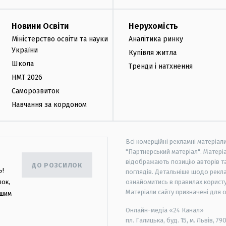
Новини Освіти
Нерухомість
Міністерство освіти та науки
Аналітика ринку
України
Купівля житла
Школа
Тренди і натхнення
НМТ 2026
Саморозвиток
Навчання за кордоном
Всі комерційні рекламні матеріал
"Партнерський матеріал". Матеріа
відображають позицію авторів та 
ДО РОЗСИЛОК
ь!
поглядів. Детальніше щодо рекл
лок,
ознайомитись в правилах користу
Матеріали сайту призначені для 
ашим
Онлайн-медіа «24 Канал»
пл. Галицька, буд. 15, м. Львів, 79