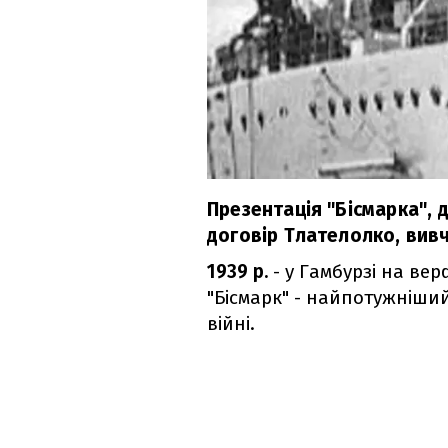
Презентація "Бісмарка", д
договір Тлателолко, вив
1939 р.
- у Гамбурзі на вер
"Бісмарк" - найпотужніший
війні.