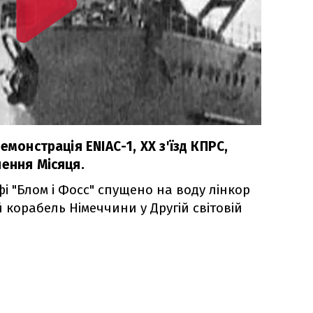
емонстрація ENIAC-1, ХХ з'їзд КПРС,
чення Місяця.
фі "Блом і Фосс" спущено на воду лінкор
 корабель Німеччини у Другій світовій