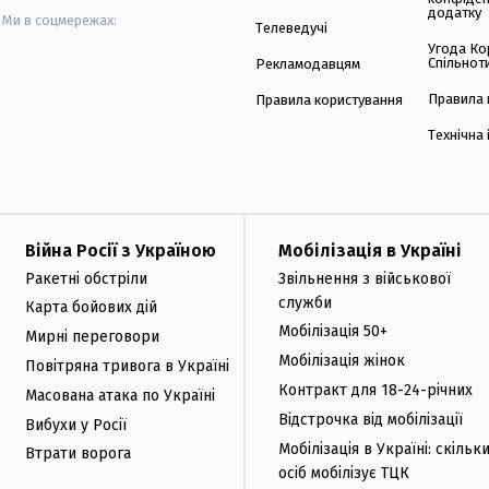
додатку
Ми в соцмережах:
Телеведучі
Угода Ко
Спільнот
Рекламодавцям
Правила 
Правила користування
Технічна
Війна Росії з Україною
Мобілізація в Україні
Ракетні обстріли
Звільнення з військової
служби
Карта бойових дій
Мобілізація 50+
Мирні переговори
Мобілізація жінок
Повітряна тривога в Україні
Контракт для 18-24-річних
Масована атака по Україні
Відстрочка від мобілізації
Вибухи у Росії
Мобілізація в Україні: скільк
Втрати ворога
осіб мобілізує ТЦК