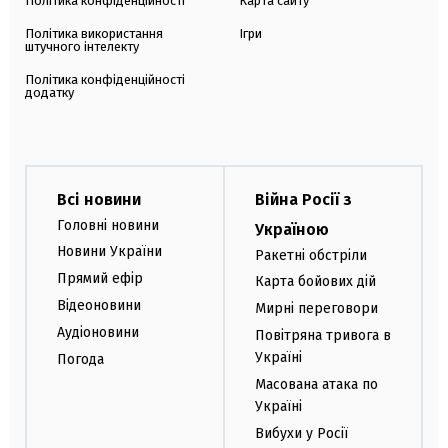
Політика конфіденційності
Карта сайту
Політика використання
Ігри
штучного інтелекту
Політика конфіденційності
додатку
Всі новини
Війна Росії з
Головні новини
Україною
Новини України
Ракетні обстріли
Прямий ефір
Карта бойових дій
Відеоновини
Мирні переговори
Аудіоновини
Повітряна тривога в
Україні
Погода
Масована атака по
Україні
Вибухи у Росії