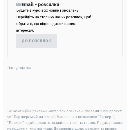
Email - розсилка
Будьте в курсі всіх новин і оновлень!
Перейдіть на сторінку наших розсилок, щоб
обрати ті, що відповідають вашим
інтересам.
ДО РОЗСИЛОК
Наші додатки:
android
apple
smart tv
samsung smart tv
Всі комерційні рекламні матеріали позначені словами "Спецпроєкт"
чи "Партнерський матеріал". Матеріали з позначкою "Експерт",
"Позиція" відображають позицію авторів та героїв. Редакція може
не поділяти їхніх поглядів. Детальніше щодо реклами та правил