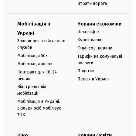
Втрати ворога
Мобілізація в
Новини економіки
Ціна нафти
Україні
Курси валют
Звільнення з військової
служби
Фінансові новини
Мобілізація 50+
Тарифи на комунальні
послуги
Мобілізація жінок
Податки
Контракт для 18-24-
річних
Пенсія в Україні
Відстрочка від
мобілізації
Мобілізація в Україні:
скільки осіб мобілізує
ТЦК
Кіно
Новини Освіти