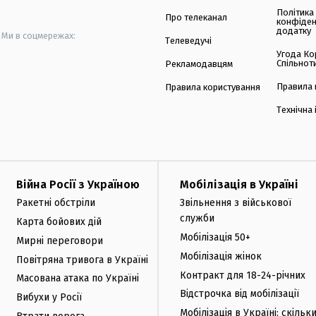
Політика
Про телеканал
конфіден
додатку
Ми в соцмережах:
Телеведучі
Угода Ко
Спільнот
Рекламодавцям
Правила 
Правила користування
Технічна
Війна Росії з Україною
Мобілізація в Україні
Ракетні обстріли
Звільнення з військової
служби
Карта бойових дій
Мобілізація 50+
Мирні переговори
Мобілізація жінок
Повітряна тривога в Україні
Контракт для 18-24-річних
Масована атака по Україні
Відстрочка від мобілізації
Вибухи у Росії
Мобілізація в Україні: скільк