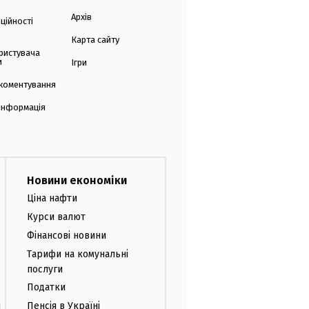
Архів
ційності
Карта сайту
ристувача
и
Ігри
коментування
 інформація
Новини економіки
Ціна нафти
Курси валют
Фінансові новини
Тарифи на комунальні
послуги
Податки
и
Пенсія в Україні