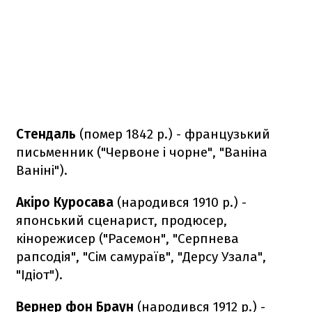
Стендаль
(помер 1842 р.) - французький
письменник ("Червоне і чорне", "Ваніна
Ваніні").
Акіро Куросава
(народився 1910 р.) -
японський сценарист, продюсер,
кінорежисер ("Расемон", "Серпнева
рапсодія", "Сім самураїв", "Дерсу Узала",
"Ідіот").
Вернер фон Браун
(народився 1912 р.) -