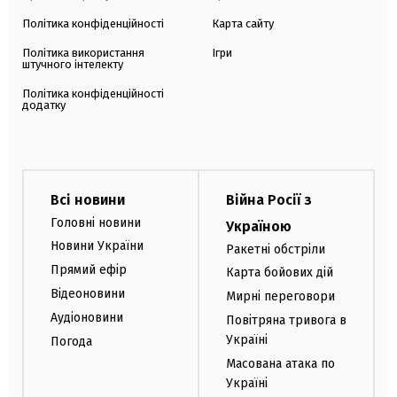
Політика конфіденційності
Карта сайту
Політика використання
Ігри
штучного інтелекту
Політика конфіденційності
додатку
Всі новини
Війна Росії з
Головні новини
Україною
Новини України
Ракетні обстріли
Прямий ефір
Карта бойових дій
Відеоновини
Мирні переговори
Аудіоновини
Повітряна тривога в
Україні
Погода
Масована атака по
Україні