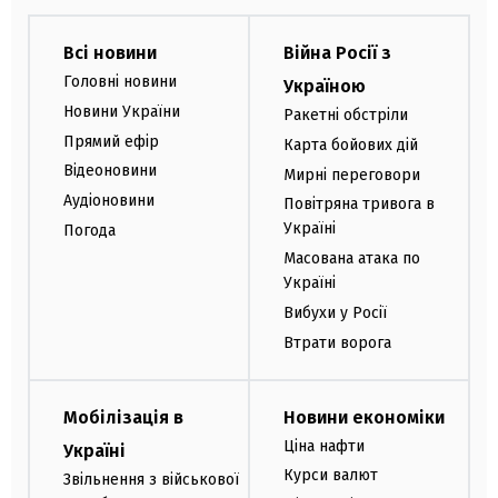
Всі новини
Війна Росії з
Головні новини
Україною
Новини України
Ракетні обстріли
Прямий ефір
Карта бойових дій
Відеоновини
Мирні переговори
Аудіоновини
Повітряна тривога в
Україні
Погода
Масована атака по
Україні
Вибухи у Росії
Втрати ворога
Мобілізація в
Новини економіки
Ціна нафти
Україні
Курси валют
Звільнення з військової