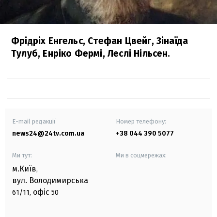
Фрідріх Енгельс, Стефан Цвейг, Зінаїда
Тулуб, Енріко Фермі, Леслі Нільсен.
E-mail редакції
Номер телефону:
news24@24tv.com.ua
+38 044 390 5077
Ми тут:
Ми в соцмережах:
м.Київ
,
вул. Володимирська
офіс
61/11,
50