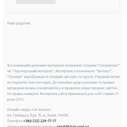
Наші додатки:
android
apple
smart tv
samsung smart tv
Всі комерційні рекламні матеріали позначені словами "Спецпроєкт"
чи "Партнерський матеріал". Матеріали з позначкою "Експерт",
"Позиція" відображають позицію авторів та героїв. Редакція може
не поділяти їхніх поглядів. Детальніше щодо реклами та правил
цитування можна ознайомитись в правилах користування сайтом.
Усі права захищені.
Матеріали сайту призначені для осіб старше
21
року (21+)
Онлайн-медіа «24 Канал»
пл. Галицька, буд. 15, м. Львів, 79008
Телефон
+380 (32) 229-77-77
Адреса електронної пошти —
legal@24tv.com.ua