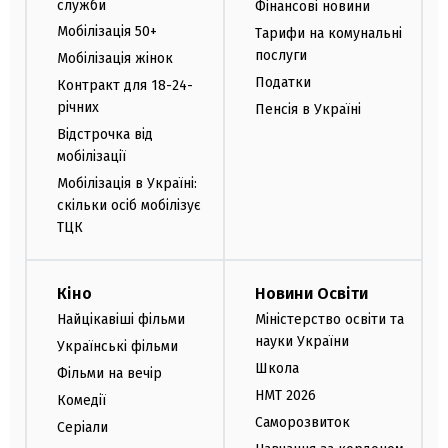
служби
Фінансові новини
Мобілізація 50+
Тарифи на комунальні
послуги
Мобілізація жінок
Податки
Контракт для 18-24-
річних
Пенсія в Україні
Відстрочка від
мобілізації
Мобілізація в Україні:
скільки осіб мобілізує
ТЦК
Кіно
Новини Освіти
Найцікавіші фільми
Міністерство освіти та
науки України
Українські фільми
Школа
Фільми на вечір
НМТ 2026
Комедії
Саморозвиток
Серіали