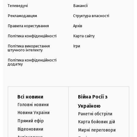
Телеведучі
Вакансії
Рекламодавцям
Структура власності
Правила користування
Архів
Політика конфіденційності
Карта сайту
Політика використання
Ігри
штучного інтелекту
Політика конфіденційності
додатку
Всі новини
Війна Росії з
Головні новини
Україною
Новини України
Ракетні обстріли
Прямий ефір
Карта бойових дій
Відеоновини
Мирні переговори