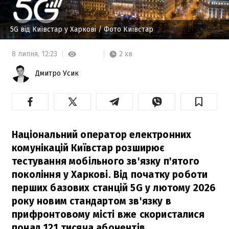
5G від Київстар у Харкові
/ Фото Київстар
2 хв
8 липня,
12:23
Дмитро Усик
Національний оператор електронних
комунікацій Київстар розширює
тестування мобільного зв'язку п'ятого
покоління у Харкові. Від початку роботи
перших базових станцій 5G у лютому 2026
року новим стандартом зв'язку в
прифронтовому місті вже скористалися
понад 121 тисяча абонентів.