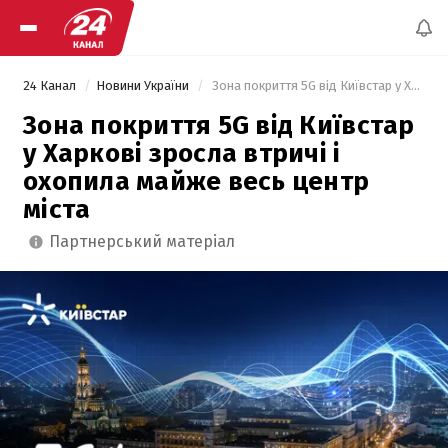
24 Канал
Новини України
 Зона покриття 5G від Київстар у Харкові зросла втричі і охопила майже весь центр міста 
Зона покриття 5G від Київстар
у Харкові зросла втричі і
охопила майже весь центр
міста
партнерський матеріал