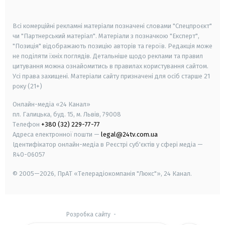
smart tv
samsung smart tv
Всі комерційні рекламні матеріали позначені словами "Спецпроєкт"
чи "Партнерський матеріал". Матеріали з позначкою "Експерт",
"Позиція" відображають позицію авторів та героїв. Редакція може
не поділяти їхніх поглядів. Детальніше щодо реклами та правил
цитування можна ознайомитись в правилах користування сайтом.
Усі права захищені.
Матеріали сайту призначені для осіб старше
21
року (21+)
Онлайн-медіа «24 Канал»
пл. Галицька, буд. 15, м. Львів, 79008
Телефон
+380 (32) 229-77-77
Адреса електронної пошти —
legal@24tv.com.ua
Ідентифікатор онлайн-медіа в Реєстрі суб'єктів у сфері медіа —
R40-06057
© 2005—2026,
ПрАТ «Телерадіокомпанія "Люкс"», 24 Канал.
Розробка сайту
-