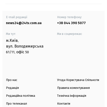
E-mail редакції
Номер телефону:
news24@24tv.com.ua
+38 044 390 5077
Ми тут:
Ми в соцмережах:
м.Київ
,
вул. Володимирська
офіс
61/11,
50
Про нас
Угода Користувача Спільноти
Редакція
Правила коментування
Редакційна політика
Технічна інформація
Про телеканал
Контакти