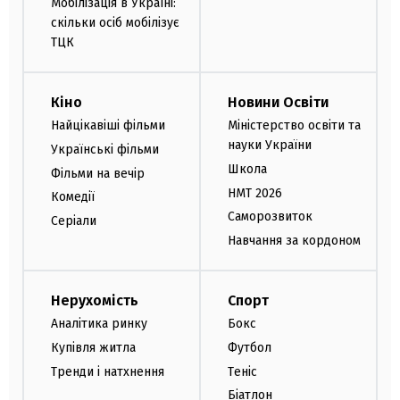
Мобілізація в Україні:
скільки осіб мобілізує
ТЦК
Кіно
Новини Освіти
Найцікавіші фільми
Міністерство освіти та
науки України
Українські фільми
Школа
Фільми на вечір
НМТ 2026
Комедії
Саморозвиток
Серіали
Навчання за кордоном
Нерухомість
Спорт
Аналітика ринку
Бокс
Купівля житла
Футбол
Тренди і натхнення
Теніс
Біатлон