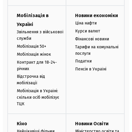
Мобілізація в
Новини економіки
Ціна нафти
Україні
Курси валют
Звільнення з військової
служби
Фінансові новини
Мобілізація 50+
Тарифи на комунальні
послуги
Мобілізація жінок
Податки
Контракт для 18-24-
річних
Пенсія в Україні
Відстрочка від
мобілізації
Мобілізація в Україні:
скільки осіб мобілізує
ТЦК
Кіно
Новини Освіти
Найцікавіші фільми
Міністерство освіти та