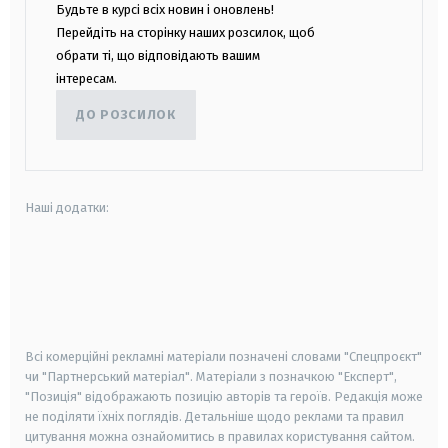
Будьте в курсі всіх новин і оновлень!
Перейдіть на сторінку наших розсилок, щоб
обрати ті, що відповідають вашим
інтересам.
ДО РОЗСИЛОК
Наші додатки:
android
apple
smart tv
samsung smart tv
Всі комерційні рекламні матеріали позначені словами "Спецпроєкт"
чи "Партнерський матеріал". Матеріали з позначкою "Експерт",
"Позиція" відображають позицію авторів та героїв. Редакція може
не поділяти їхніх поглядів. Детальніше щодо реклами та правил
цитування можна ознайомитись в правилах користування сайтом.