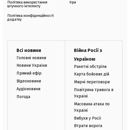
Політика використання
Ігри
штучного інтелекту
Політика конфіденційності
додатку
Всі новини
Війна Росії з
Головні новини
Україною
Новини України
Ракетні обстріли
Прямий ефір
Карта бойових дій
Відеоновини
Мирні переговори
Аудіоновини
Повітряна тривога в
Україні
Погода
Масована атака по
Україні
Вибухи у Росії
Втрати ворога