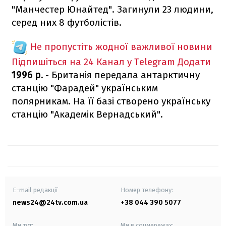
"Манчестер Юнайтед". Загинули 23 людини,
серед них 8 футболістів.
Не пропустіть жодної важливої новини
Підпишіться на 24 Канал у Telegram
Додати
1996 р.
- Британія передала антарктичну
станцію "Фарадей" українським
полярникам. На її базі створено українську
станцію "Академік Вернадський".
E-mail редакції
Номер телефону:
news24@24tv.com.ua
+38 044 390 5077
Ми тут:
Ми в соцмережах: