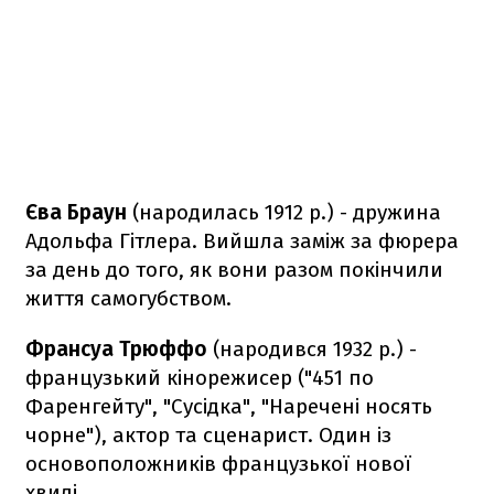
Єва Браун
(народилась 1912 р.) - дружина
Адольфа Гітлера. Вийшла заміж за фюрера
за день до того, як вони разом покінчили
життя самогубством.
Франсуа Трюффо
(народився 1932 р.) -
французький кінорежисер ("451 по
Фаренгейту", "Сусідка", "Наречені носять
чорне"), актор та сценарист. Один із
основоположників французької нової
хвилі.