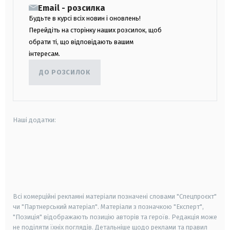
Email - розсилка
Будьте в курсі всіх новин і оновлень!
Перейдіть на сторінку наших розсилок, щоб
обрати ті, що відповідають вашим
інтересам.
ДО РОЗСИЛОК
Наші додатки:
android
apple
smart tv
samsung smart tv
Всі комерційні рекламні матеріали позначені словами "Спецпроєкт"
чи "Партнерський матеріал". Матеріали з позначкою "Експерт",
"Позиція" відображають позицію авторів та героїв. Редакція може
не поділяти їхніх поглядів. Детальніше щодо реклами та правил