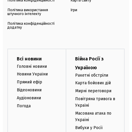
Політика конфіденційності
Карта сайту
Політика використання
Ігри
штучного інтелекту
Політика конфіденційності
додатку
Всі новини
Війна Росії з
Головні новини
Україною
Новини України
Ракетні обстріли
Прямий ефір
Карта бойових дій
Відеоновини
Мирні переговори
Аудіоновини
Повітряна тривога в
Україні
Погода
Масована атака по
Україні
Вибухи у Росії