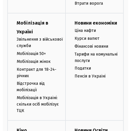
Втрати ворога
Мобілізація в
Новини економіки
Ціна нафти
Україні
Курси валют
Звільнення з військової
служби
Фінансові новини
Мобілізація 50+
Тарифи на комунальні
послуги
Мобілізація жінок
Податки
Контракт для 18-24-
річних
Пенсія в Україні
Відстрочка від
мобілізації
Мобілізація в Україні:
скільки осіб мобілізує
ТЦК
Кіно
Новини Освіти