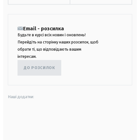
Email - розсилка
Будьте в курсі всіх новин і оновлень!
Перейдіть на сторінку наших розсилок, щоб
обрати ті, що відповідають вашим
інтересам.
ДО РОЗСИЛОК
Наші додатки:
android
apple
smart tv
samsung smart tv