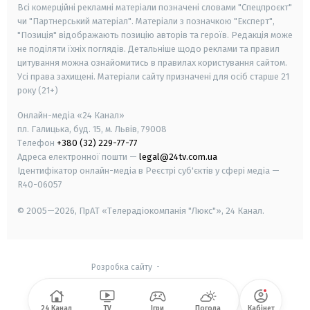
Всі комерційні рекламні матеріали позначені словами "Спецпроєкт"
чи "Партнерський матеріал". Матеріали з позначкою "Експерт",
"Позиція" відображають позицію авторів та героїв. Редакція може
не поділяти їхніх поглядів. Детальніше щодо реклами та правил
цитування можна ознайомитись в правилах користування сайтом.
Усі права захищені.
Матеріали сайту призначені для осіб старше
21
року (21+)
Онлайн-медіа «24 Канал»
пл. Галицька, буд. 15, м. Львів, 79008
Телефон
+380 (32) 229-77-77
Адреса електронної пошти —
legal@24tv.com.ua
Ідентифікатор онлайн-медіа в Реєстрі суб'єктів у сфері медіа —
R40-06057
© 2005—2026,
ПрАТ «Телерадіокомпанія "Люкс"», 24 Канал.
Розробка сайту
-
24 Канал
TV
Ігри
Погода
Кабінет