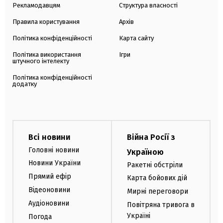
Рекламодавцям
Структура власності
Правила користування
Архів
Політика конфіденційності
Карта сайту
Політика використання
Ігри
штучного інтелекту
Політика конфіденційності
додатку
Всі новини
Війна Росії з
Головні новини
Україною
Новини України
Ракетні обстріли
Прямий ефір
Карта бойових дій
Відеоновини
Мирні переговори
Аудіоновини
Повітряна тривога в
Україні
Погода