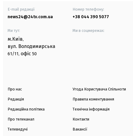
E-mail редакції
Номер телефону:
news24@24tv.com.ua
+38 044 390 5077
Ми тут:
Ми в соцмережах:
м.Київ
,
вул. Володимирська
офіс
61/11,
50
Про нас
Угода Користувача Спільноти
Редакція
Правила коментування
Редакційна політика
Технічна інформація
Про телеканал
Контакти
Телеведучі
Вакансії