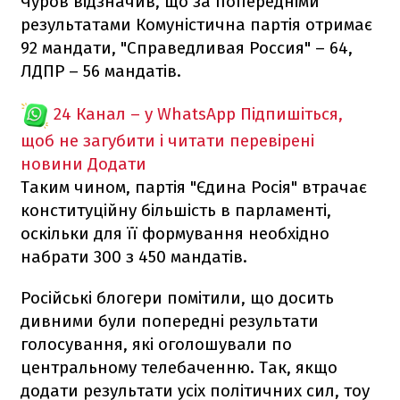
Чуров відзначив, що за попередніми
результатами Комуністична партія отримає
92 мандати, "Справедливая Россия" – 64,
ЛДПР – 56 мандатів.
24 Канал – у WhatsApp
Підпишіться,
щоб не загубити і читати перевірені
новини
Додати
Таким чином, партія "Єдина Росія" втрачає
конституційну більшість в парламенті,
оскільки для її формування необхідно
набрати 300 з 450 мандатів.
Російські блогери помітили, що досить
дивними були попередні результати
голосування, які оголошували по
центральному телебаченню. Так, якщо
додати результати усіх політичних сил, тоу