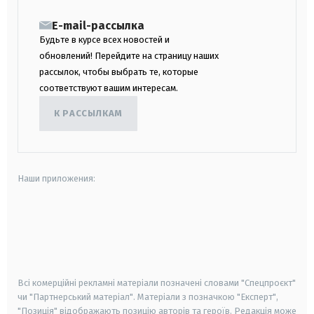
E-mail-рассылка
Будьте в курсе всех новостей и
обновлений! Перейдите на страницу наших
рассылок, чтобы выбрать те, которые
соответствуют вашим интересам.
К РАССЫЛКАМ
Наши приложения:
android
apple
smart tv
samsung smart tv
Всі комерційні рекламні матеріали позначені словами "Спецпроєкт"
чи "Партнерський матеріал". Матеріали з позначкою "Експерт",
"Позиція" відображають позицію авторів та героїв. Редакція може