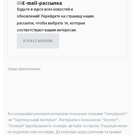
E-mail-рассылка
Будьте в курсе всех новостей и
обновлений! Перейдите на страницу наших
рассылок, чтобы выбрать те, которые
соответствуют вашим интересам.
К РАССЫЛКАМ
Наши приложения:
android
apple
smart tv
samsung smart tv
Всі комерційні рекламні матеріали позначені словами "Спецпроєкт"
чи "Партнерський матеріал". Матеріали з позначкою "Експерт",
"Позиція" відображають позицію авторів та героїв. Редакція може
не поділяти їхніх поглядів. Детальніше щодо реклами та правил