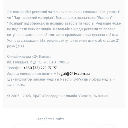
smart tv
samsung smart tv
Всі комерційні рекламні матеріали позначені словами "Спецпроєкт"
чи "Партнерський матеріал". Матеріали з позначкою "Експерт",
"Позиція" відображають позицію авторів та героїв. Редакція може
не поділяти їхніх поглядів. Детальніше щодо реклами та правил
цитування можна ознайомитись в правилах користування сайтом.
Усі права захищені.
Матеріали сайту призначені для осіб старше
21
року (21+)
Онлайн-медіа «24 Канал»
пл. Галицька, буд. 15, м. Львів, 79008
Телефон
+380 (32) 229-77-77
Адреса електронної пошти —
legal@24tv.com.ua
Ідентифікатор онлайн-медіа в Реєстрі суб'єктів у сфері медіа —
R40-06057
© 2005—2026,
ПрАТ «Телерадіокомпанія "Люкс"», 24 Канал.
Разработка сайта
-