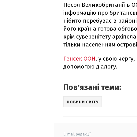
Посол Великобританії в О
інформацію про британсь
нібито перебуває в районі
його країна готова обгов
крім суверенітету архіпел
тільки населенням острові
Генсек ООН
, у свою чергу
допомогою діалогу.
Повʼязані теми:
НОВИНИ СВІТУ
E-mail редакції