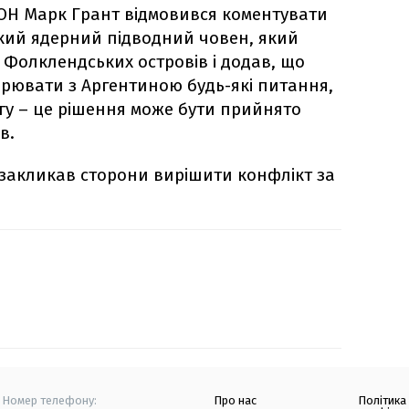
ОН Марк Грант відмовився коментувати
кий ядерний підводний човен, який
 Фолклендських островів і додав, що
орювати з Аргентиною будь-які питання,
агу – це рішення може бути прийнято
в.
, закликав сторони вирішити конфлікт за
Номер телефону:
Про нас
Політика