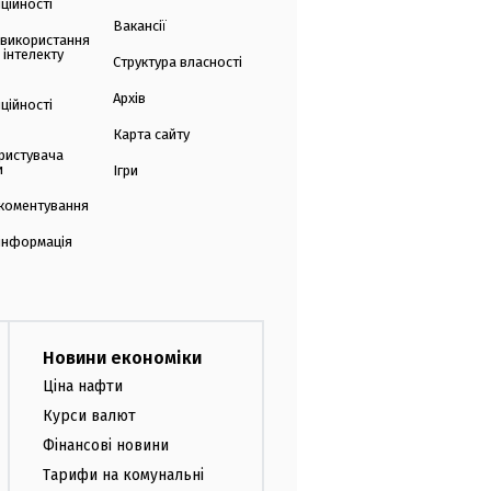
ційності
Вакансії
 використання
 інтелекту
Структура власності
Архів
ційності
Карта сайту
ристувача
и
Ігри
коментування
 інформація
Новини економіки
Ціна нафти
Курси валют
Фінансові новини
Тарифи на комунальні