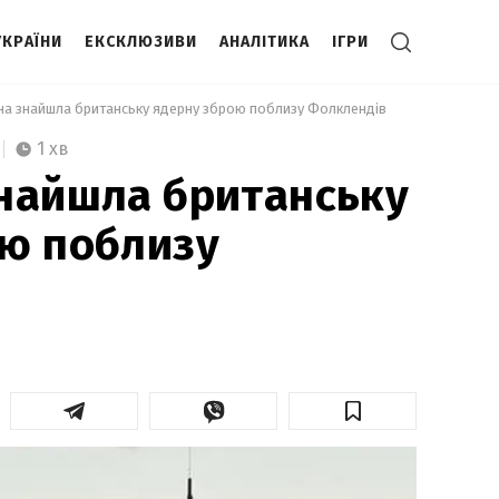
УКРАЇНИ
ЕКСКЛЮЗИВИ
АНАЛІТИКА
ІГРИ
на знайшла британську ядерну зброю поблизу Фолклендів 
1 хв
найшла британську
ю поблизу