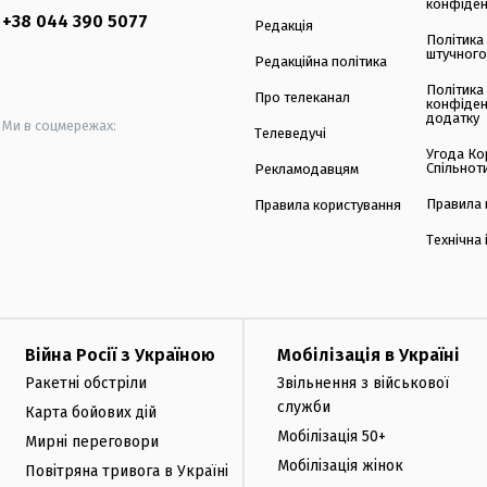
конфіден
+38 044 390 5077
Редакція
Політика
штучного
Редакційна політика
Політика
Про телеканал
конфіден
додатку
Ми в соцмережах:
Телеведучі
Угода Ко
Спільнот
Рекламодавцям
Правила 
Правила користування
Технічна
Війна Росії з Україною
Мобілізація в Україні
Ракетні обстріли
Звільнення з військової
служби
Карта бойових дій
Мобілізація 50+
Мирні переговори
Мобілізація жінок
Повітряна тривога в Україні