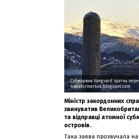
Субмарина Vanguard здатна пере
transformersuk.blogspot.com
Міністр закордонних спр
звинуватив Великобритані
та відправці атомної су
островів.
Така заява прозвучала н