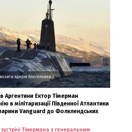
возити ядерні боєголовки
/
ав Аргентини Ектор Тімерман
ю в мілітаризації Південної Атлантики
бмарини Vanguard до Фолклендських
а
зустрічі Тімермана з генеральним