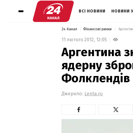
ВСІ НОВИНИ
НОВИНИ 
24 Канал
Фінансові ринки
 Аргенти
11 лютого 2012,
12:05
Аргентина з
ядерну збро
Фолклендів
Джерело:
Lenta.ru