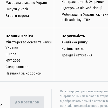
Контракт для 18-24-річних
Масована атака по Україні
Відстрочка від мобілізації
Вибухи у Росії
Мобілізація в Україні: скільк
Втрати ворога
осіб мобілізує ТЦК
Новини Освіти
Нерухомість
Міністерство освіти та науки
Аналітика ринку
України
Купівля житла
Школа
Тренди і натхнення
НМТ 2026
Саморозвиток
Навчання за кордоном
Всі комерційні рекламні матеріал
"Партнерський матеріал". Матеріа
відображають позицію авторів та 
ДО РОЗСИЛОК
ь!
поглядів. Детальніше щодо рекл