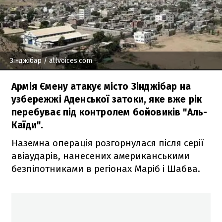
Зінджібар
/ allvoices.com
Армія Ємену атакує місто Зінджібар на
узбережжі Аденської затоки, яке вже рік
перебуває під контролем бойовиків "Аль-
Каїди".
Наземна операція розгорнулася після серії
авіаударів, нанесених американськими
безпілотниками в регіонах Маріб і Шабва.