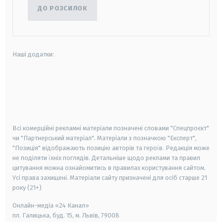
ДО РОЗСИЛОК
Наші додатки:
android
apple
smart tv
samsung smart tv
Всі комерційні рекламні матеріали позначені словами "Спецпроєкт"
чи "Партнерський матеріал". Матеріали з позначкою "Експерт",
"Позиція" відображають позицію авторів та героїв. Редакція може
не поділяти їхніх поглядів. Детальніше щодо реклами та правил
цитування можна ознайомитись в правилах користування сайтом.
Усі права захищені.
Матеріали сайту призначені для осіб старше
21
року (21+)
Онлайн-медіа «24 Канал»
пл. Галицька, буд. 15, м. Львів, 79008