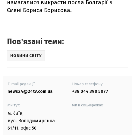
намагалися викрасти посла Болгарії в
Ємені Бориса Борисова.
Повʼязані теми:
НОВИНИ СВІТУ
E-mail редакції
Номер телефону:
news24@24tv.com.ua
+38 044 390 5077
Ми тут:
Ми в соцмережах:
м.Київ
,
вул. Володимирська
офіс
61/11,
50