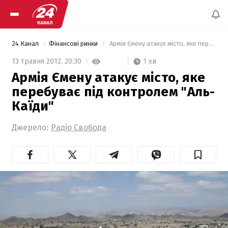
24 Канал
Фінансові ринки
 Армія Ємену атакує місто, яке перебуває під контролем "Аль-Каїди" 
1 хв
13 травня 2012,
20:30
Армія Ємену атакує місто, яке
перебуває під контролем "Аль-
Каїди"
Джерело:
Радіо Свобода