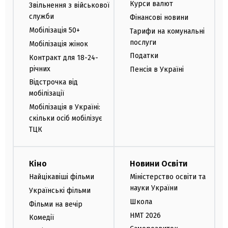
Курси валют
Звільнення з військової
служби
Фінансові новини
Мобілізація 50+
Тарифи на комунальні
послуги
Мобілізація жінок
Податки
Контракт для 18-24-
річних
Пенсія в Україні
Відстрочка від
мобілізації
Мобілізація в Україні:
скільки осіб мобілізує
ТЦК
Кіно
Новини Освіти
Найцікавіші фільми
Міністерство освіти та
науки України
Українські фільми
Школа
Фільми на вечір
НМТ 2026
Комедії