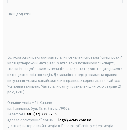
Наші додатки:
android
apple
smart tv
samsung smart tv
Всі комерційні рекламні матеріали позначені словами "Спецпроєкт"
чи "Партнерський матеріал". Матеріали з позначкою "Експерт",
"Позиція" відображають позицію авторів та героїв. Редакція може
не поділяти їхніх поглядів. Детальніше щодо реклами та правил
цитування можна ознайомитись в правилах користування сайтом.
Усі права захищені.
Матеріали сайту призначені для осіб старше
21
року (21+)
Онлайн-медіа «24 Канал»
пл. Галицька, буд. 15, м. Львів, 79008
Телефон
+380 (32) 229-77-77
Адреса електронної пошти —
legal@24tv.com.ua
Ідентифікатор онлайн-медіа в Реєстрі суб'єктів у сфері медіа —