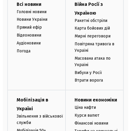
Всі новини
Війна Росії з
Головні новини
Україною
Новини України
Ракетні обстріли
Прямий ефір
Карта бойових дій
Відеоновини
Мирні переговори
Аудіоновини
Повітряна тривога в
Україні
Погода
Масована атака по
Україні
Вибухи у Росії
Втрати ворога
Мобілізація в
Новини економіки
Ціна нафти
Україні
Курси валют
Звільнення з військової
служби
Фінансові новини
Мобілізація 50+