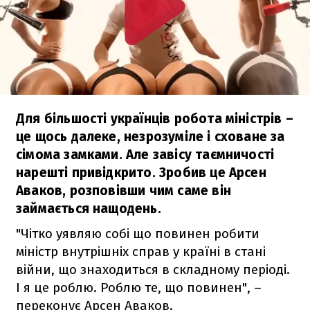
Для більшості українців робота міністрів –
це щось далеке, незрозуміле і сховане за
сімома замками. Але завісу таємничості
нарешті привідкрито. Зробив це Арсен
Аваков, розповівши чим саме він
займається нащодень.
"Чітко уявляю собі що повинен робити
міністр внутрішніх справ у країні в стані
війни, що знаходиться в складному періоді.
І я це роблю. Роблю те, що повинен", –
переконує Арсен Аваков.