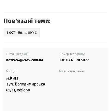
Повʼязані теми:
ВЄСТІ.UA. ФОКУС
E-mail редакції
Номер телефону:
news24@24tv.com.ua
+38 044 390 5077
Ми тут:
Ми в соцмережах:
м.Київ
,
вул. Володимирська
офіс
61/11,
50