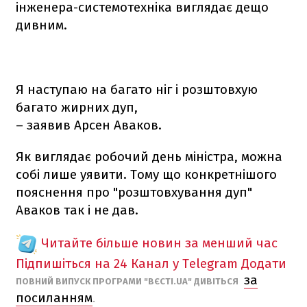
інженера-системотехніка виглядає дещо
дивним.
Я наступаю на багато ніг і розштовхую
багато жирних дуп,
– заявив Арсен Аваков.
Як виглядає робочий день міністра, можна
собі лише уявити. Тому що конкретнішого
пояснення про "розштовхування дуп"
Аваков так і не дав.
Читайте більше новин за менший час
Підпишіться на 24 Канал у Telegram
Додати
за
ПОВНИЙ ВИПУСК ПРОГРАМИ "ВЄСТІ.UA" ДИВІТЬСЯ
посиланням
.