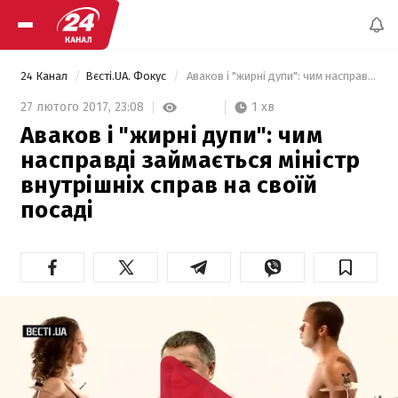
24 Канал
Вєсті.UA. Фокус
 Аваков і "жирні дупи": чим насправді займається міністр внутрішніх справ на своїй посаді 
1 хв
27 лютого 2017,
23:08
Аваков і "жирні дупи": чим
насправді займається міністр
внутрішніх справ на своїй
посаді