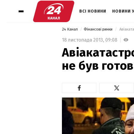
ВСІ НОВИНИ
НОВИНИ 
24 Канал
Фінансові ринки
 Авіакат
18 листопада 2013,
09:08
Авіакатастро
не був гото