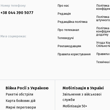
Номер телефону:
Про нас
Політика
конфіден
+38 044 390 5077
Редакція
Політика
штучного
Редакційна політика
Політика
Про телеканал
конфіден
додатку
Ми в соцмережах:
Телеведучі
Угода Ко
Спільнот
Рекламодавцям
Правила 
Правила користування
Технічна
Війна Росії з Україною
Мобілізація в Україні
Ракетні обстріли
Звільнення з військової
служби
Карта бойових дій
Мобілізація 50+
Мирні переговори