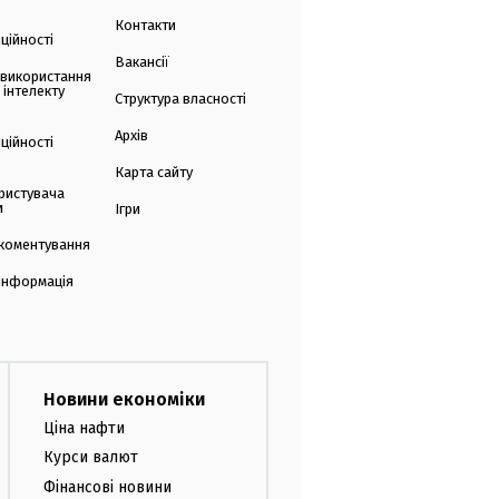
Контакти
ційності
Вакансії
 використання
 інтелекту
Структура власності
Архів
ційності
Карта сайту
ристувача
и
Ігри
коментування
 інформація
Новини економіки
Ціна нафти
Курси валют
Фінансові новини