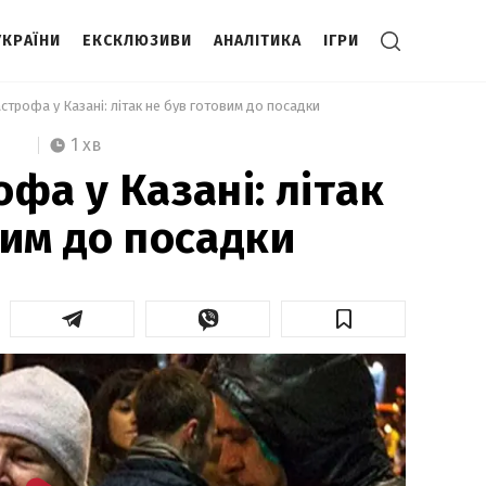
УКРАЇНИ
ЕКСКЛЮЗИВИ
АНАЛІТИКА
ІГРИ
астрофа у Казані: літак не був готовим до посадки 
1 хв
фа у Казані: літак
вим до посадки