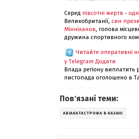
Серед
півсотні жертв
-
одн
Великобританії,
син прези
Мінніханов
, голова місце
дружина спортивного ком
Читайте оперативні 
у Telegram
Додати
Влада регіону виплатить р
листопада оголошено в Та
Повʼязані теми:
АВІАКАТАСТРОФА В КАЗАНІ