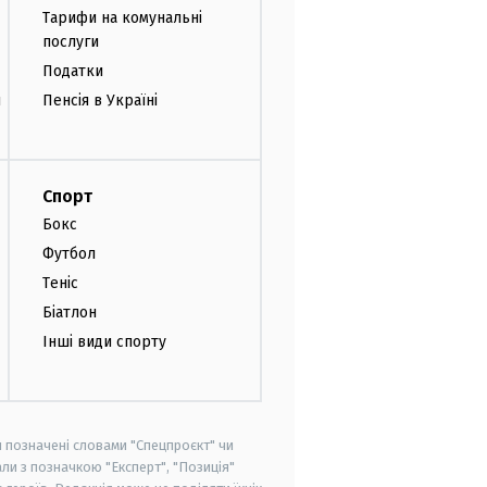
Тарифи на комунальні
послуги
Податки
и
Пенсія в Україні
Спорт
Бокс
Футбол
Теніс
Біатлон
Інші види спорту
и позначені словами "Спецпроєкт" чи
ли з позначкою "Експерт", "Позиція"