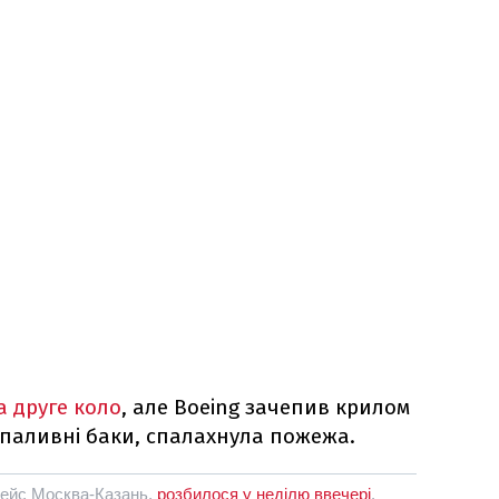
а друге коло
, але Boeing зачепив крилом
 паливні баки, спалахнула пожежа.
рейс Москва-Казань,
розбилося у неділю ввечері
.