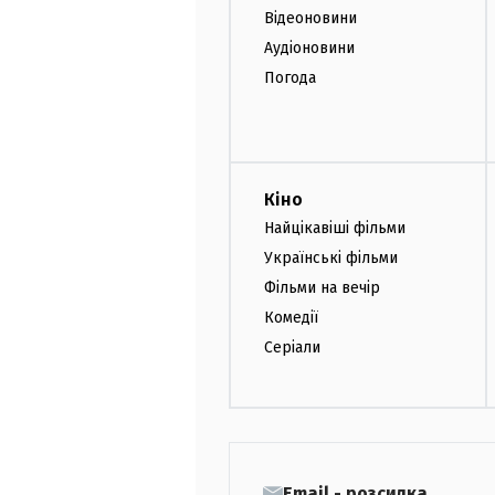
Відеоновини
Аудіоновини
Погода
Кіно
Найцікавіші фільми
Українські фільми
Фільми на вечір
Комедії
Серіали
Email - розсилка