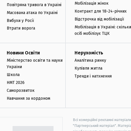
Мобілізація жінок
Повітряна тривога в Україні
Контракт для 18-24-річних
Масована атака по Україні
Відстрочка від мобілізації
Вибухи у Росії
Мобілізація в Україні: скільк
Втрати ворога
осіб мобілізує ТЦК
Новини Освіти
Нерухомість
Міністерство освіти та науки
Аналітика ринку
України
Купівля житла
Школа
Тренди і натхнення
НМТ 2026
Саморозвиток
Навчання за кордоном
Всі комерційні рекламні матеріал
"Партнерський матеріал". Матеріа