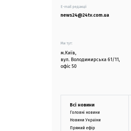
E-mail редакції
news24@24tv.com.ua
Ми тут:
м.Київ
,
вул. Володимирська
61/11,
офіс
50
Всі новини
Головні новини
Новини України
Прямий ефір