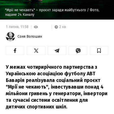
"Мрії не чекають" – проєкт заради майбутнього
/ Фото,
надане 24 Каналу
2 хв
1 липня,
11:58
Соня Волошин
У межах чотирирічного партнерства з
Українською асоціацією футболу АВТ
Баварія реалізувала соціальний проєкт
"Мрії не чекають", інвестувавши понад 4
мільйони гривень у генератори, інвертори
та сучасні системи освітлення для
дитячих спортивних шкіл.