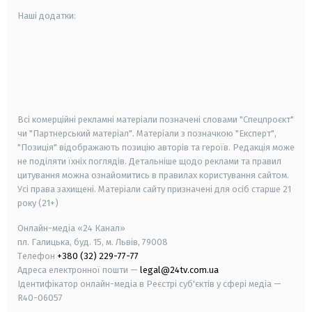
Наші додатки:
android
apple
smart tv
samsung smart tv
Всі комерційні рекламні матеріали позначені словами "Спецпроєкт"
чи "Партнерський матеріал". Матеріали з позначкою "Експерт",
"Позиція" відображають позицію авторів та героїв. Редакція може
не поділяти їхніх поглядів. Детальніше щодо реклами та правил
цитування можна ознайомитись в правилах користування сайтом.
Усі права захищені.
Матеріали сайту призначені для осіб старше
21
року (21+)
Онлайн-медіа «24 Канал»
пл. Галицька, буд. 15, м. Львів, 79008
Телефон
+380 (32) 229-77-77
Адреса електронної пошти —
legal@24tv.com.ua
Ідентифікатор онлайн-медіа в Реєстрі суб'єктів у сфері медіа —
R40-06057