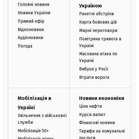
Головні новини
Україною
Новини України
Ракетні обстріли
Прямий ефір
Карта бойових дій
Відеоновини
Мирні переговори
Аудіоновини
Повітряна тривога в
Україні
Погода
Масована атака по
Україні
Вибухи у Росії
Втрати ворога
Мобілізація в
Новини економіки
Ціна нафти
Україні
Курси валют
Звільнення з військової
служби
Фінансові новини
Мобілізація 50+
Тарифи на комунальні
послуги
Мобілізація жінок