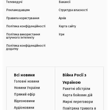
Телеведучі
Вакансії
Рекламодавцям
Структура власності
Правила користування
Архів
Політика конфіденційності
Карта сайту
Політика використання
Ігри
штучного інтелекту
Політика конфіденційності
додатку
Всі новини
Війна Росії з
Головні новини
Україною
Новини України
Ракетні обстріли
Прямий ефір
Карта бойових дій
Відеоновини
Мирні переговори
Аудіоновини
Повітряна тривога в