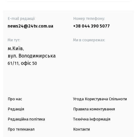
E-mail редакції
Номер телефону:
news24@24tv.com.ua
+38 044 390 5077
Ми тут:
Ми в соцмережах:
м.Київ
,
вул. Володимирська
офіс
61/11,
50
Про нас
Угода Користувача Спільноти
Редакція
Правила коментування
Редакційна політика
Технічна інформація
Про телеканал
Контакти