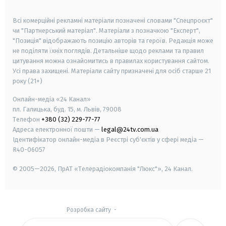
smart tv
samsung smart tv
Всі комерційні рекламні матеріали позначені словами "Спецпроєкт"
чи "Партнерський матеріал". Матеріали з позначкою "Експерт",
"Позиція" відображають позицію авторів та героїв. Редакція може
не поділяти їхніх поглядів. Детальніше щодо реклами та правил
цитування можна ознайомитись в правилах користування сайтом.
Усі права захищені.
Матеріали сайту призначені для осіб старше
21
року (21+)
Онлайн-медіа «24 Канал»
пл. Галицька, буд. 15, м. Львів, 79008
Телефон
+380 (32) 229-77-77
Адреса електронної пошти —
legal@24tv.com.ua
Ідентифікатор онлайн-медіа в Реєстрі суб'єктів у сфері медіа —
R40-06057
© 2005—2026,
ПрАТ «Телерадіокомпанія "Люкс"», 24 Канал.
Розробка сайту
-