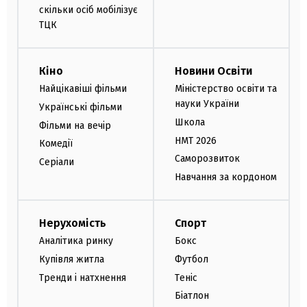
скільки осіб мобілізує
ТЦК
Кіно
Новини Освіти
Найцікавіші фільми
Міністерство освіти та
науки України
Українські фільми
Школа
Фільми на вечір
НМТ 2026
Комедії
Саморозвиток
Серіали
Навчання за кордоном
Нерухомість
Спорт
Аналітика ринку
Бокс
Купівля житла
Футбол
Тренди і натхнення
Теніс
Біатлон