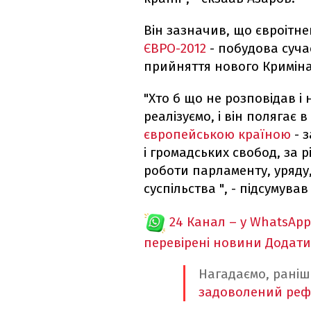
Він зазначив, що євроітн
ЄВРО-2012
- побудова сучас
прийняття нового Кримін
"Хто б що не розповідав і 
реалізуємо, і він полягає 
європейською країною
- з
і громадських свобод, за 
роботи парламенту, уряду
суспільства ", - підсумував
24 Канал – у WhatsApp
перевірені новини
Додати
Нагадаємо, раніш
задоволений реф