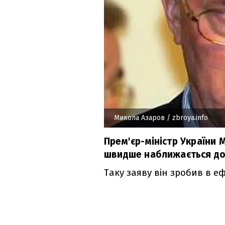
Микола Азаров
/ zbroya.info
Прем'єр-міністр України 
швидше наближається до
Таку заяву він зробив в е