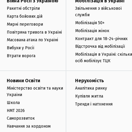
Війна Росії з Україною
Мобілізація в Україні
Ракетні обстріли
Звільнення з військової
служби
Карта бойових дій
Мобілізація 50+
Мирні переговори
Мобілізація жінок
Повітряна тривога в Україні
Контракт для 18-24-річних
Масована атака по Україні
Відстрочка від мобілізації
Вибухи у Росії
Мобілізація в Україні: скільк
Втрати ворога
осіб мобілізує ТЦК
Новини Освіти
Нерухомість
Міністерство освіти та науки
Аналітика ринку
України
Купівля житла
Школа
Тренди і натхнення
НМТ 2026
Саморозвиток
Навчання за кордоном