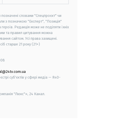
и позначені словами "Спецпроєкт" чи
ли з позначкою "Експерт", "Позиція"
героїв. Редакція може не поділяти їхніх
ами та правил цитування можна
вання сайтом. Усі права захищені.
осіб старше
21 року (21+)
008
al@24tv.com.ua
стрі суб'єктів у сфері медіа — R40-
мпанія "Люкс"», 24 Канал.
smart tv
samsung smart tv