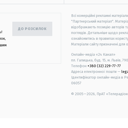
Всі комерційні рекламні матеріал
"Партнерський матеріал". Матеріа
відображають позицію авторів та 
ДО РОЗСИЛОК
ь!
поглядів. Детальніше щодо рекл
лок,
ознайомитись в правилах користу
Матеріали сайту призначені для 
ашим
Онлайн-медіа «24 Канал»
пл. Галицька, буд. 15, м. Львів, 79
Телефон
+380 (32) 229-77-77
Адреса електронної пошти —
leg
Ідентифікатор онлайн-медіа в Реє
06057
© 2005—2026,
ПрАТ «Телерадіоко
android
apple