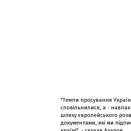
"Темпи просування Україн
сповільнилися, а - навпак
шляху європейського розви
документами, які ми підп
країні", - скзаав Азаров.