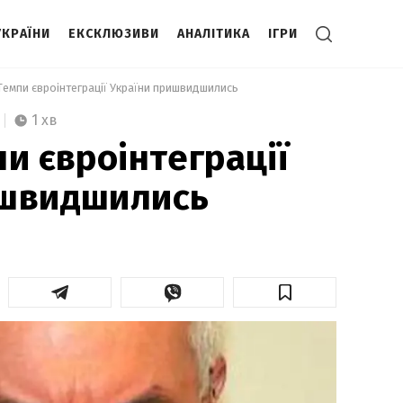
УКРАЇНИ
ЕКСКЛЮЗИВИ
АНАЛІТИКА
ІГРИ
 Темпи євроінтеграції України пришвидшились 
1 хв
и євроінтеграції
ишвидшились