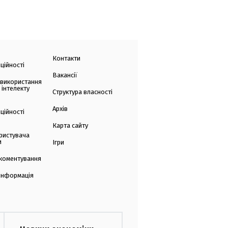
Контакти
ційності
Вакансії
 використання
 інтелекту
Структура власності
Архів
ційності
Карта сайту
ристувача
и
Ігри
коментування
 інформація