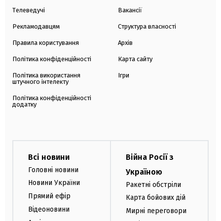
Телеведучі
Вакансії
Рекламодавцям
Структура власності
Правила користування
Архів
Політика конфіденційності
Карта сайту
Політика використання
Ігри
штучного інтелекту
Політика конфіденційності
додатку
Всі новини
Війна Росії з
Головні новини
Україною
Новини України
Ракетні обстріли
Прямий ефір
Карта бойових дій
Відеоновини
Мирні переговори