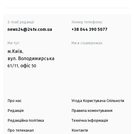
E-mail редакції
Номер телефону:
news24@24tv.com.ua
+38 044 390 5077
Ми тут:
Ми в соцмережах:
м.Київ
,
вул. Володимирська
офіс
61/11,
50
Про нас
Угода Користувача Спільноти
Редакція
Правила коментування
Редакційна політика
Технічна інформація
Про телеканал
Контакти