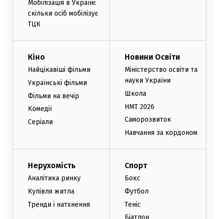
Мобілізація в Україні:
скільки осіб мобілізує
ТЦК
Кіно
Новини Освіти
Найцікавіші фільми
Міністерство освіти та
науки України
Українські фільми
Школа
Фільми на вечір
НМТ 2026
Комедії
Саморозвиток
Серіали
Навчання за кордоном
Нерухомість
Спорт
Аналітика ринку
Бокс
Купівля житла
Футбол
Тренди і натхнення
Теніс
Біатлон