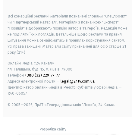
smart tv
samsung smart tv
Всі комерційні рекламні матеріали позначені словами "Спецпроєкт"
чи "Партнерський матеріал". Матеріали з позначкою "Експерт",
"Позиція" відображають позицію авторів та героїв. Редакція може
не поділяти їхніх поглядів. Детальніше щодо реклами та правил
цитування можна ознайомитись в правилах користування сайтом.
Усі права захищені.
Матеріали сайту призначені для осіб старше
21
року (21+)
Онлайн-медіа «24 Канал»
пл. Галицька, буд. 15, м. Львів, 79008
Телефон
+380 (32) 229-77-77
Адреса електронної пошти —
legal@24tv.com.ua
Ідентифікатор онлайн-медіа в Реєстрі суб'єктів у сфері медіа —
R40-06057
© 2005—2026,
ПрАТ «Телерадіокомпанія "Люкс"», 24 Канал.
Розробка сайту
-