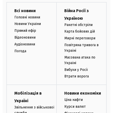
Всі новини
Війна Росії з
Головні новини
Україною
Новини України
Ракетні обстріли
Прямий ефір
Карта бойових дій
Відеоновини
Мирні переговори
Аудіоновини
Повітряна тривога в
Україні
Погода
Масована атака по
Україні
Вибухи у Росії
Втрати ворога
Мобілізація в
Новини економіки
Ціна нафти
Україні
Курси валют
Звільнення з військової
служби