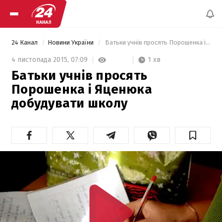
24 Канал
Новини України
 Батьки учнів просять Порошенка і Яценюка добудувати школу 
1 хв
4 листопада 2015,
07:09
Батьки учнів просять
Порошенка і Яценюка
добудувати школу