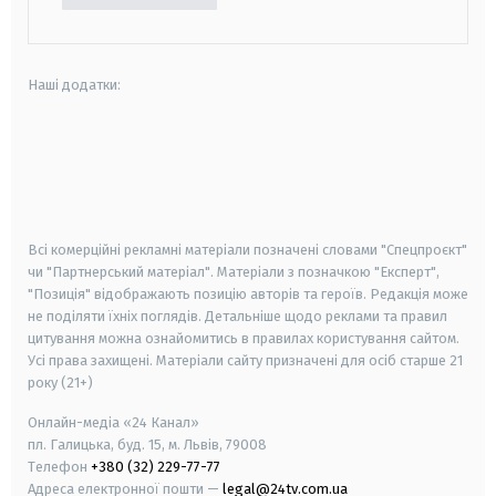
Наші додатки:
android
apple
smart tv
samsung smart tv
Всі комерційні рекламні матеріали позначені словами "Спецпроєкт"
чи "Партнерський матеріал". Матеріали з позначкою "Експерт",
"Позиція" відображають позицію авторів та героїв. Редакція може
не поділяти їхніх поглядів. Детальніше щодо реклами та правил
цитування можна ознайомитись в правилах користування сайтом.
Усі права захищені.
Матеріали сайту призначені для осіб старше
21
року (21+)
Онлайн-медіа «24 Канал»
пл. Галицька, буд. 15, м. Львів, 79008
Телефон
+380 (32) 229-77-77
Адреса електронної пошти —
legal@24tv.com.ua