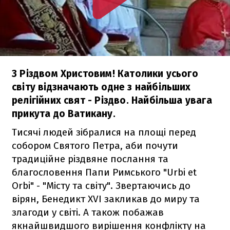
З Різдвом Христовим! Католики усього
світу відзначають одне з найбільших
релігійних свят - Різдво. Найбільша увага
прикута до Ватикану.
Тисячі людей зібралися на площі перед
собором Святого Петра, аби почути
традиційне різдвяне послання та
благословення Папи Римського "Urbi et
Orbi" - "Місту та світу". Звертаючись до
вірян, Бенедикт XVI закликав до миру та
злагоди у світі. А також побажав
якнайшвидшого вирішення конфлікту на