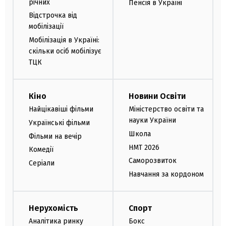
річних
Пенсія в Україні
Відстрочка від
мобілізації
Мобілізація в Україні:
скільки осіб мобілізує
ТЦК
Кіно
Новини Освіти
Найцікавіші фільми
Міністерство освіти та
науки України
Українські фільми
Школа
Фільми на вечір
НМТ 2026
Комедії
Саморозвиток
Серіали
Навчання за кордоном
Нерухомість
Спорт
Аналітика ринку
Бокс