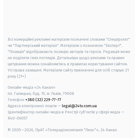
android
apple
smart tv
samsung smart tv
Всі комерційні рекламні матеріали позначені словами "Спецпроєкт"
чи "Партнерський матеріал". Матеріали з позначкою "Експерт",
"Позиція" відображають позицію авторів та героїв. Редакція може
не поділяти їхніх поглядів. Детальніше щодо реклами та правил
цитування можна ознайомитись в правилах користування сайтом.
Усі права захищені.
Матеріали сайту призначені для осіб старше
21
року (21+)
Онлайн-медіа «24 Канал»
пл. Галицька, буд. 15, м. Львів, 79008
Телефон
+380 (32) 229-77-77
Адреса електронної пошти —
legal@24tv.com.ua
Ідентифікатор онлайн-медіа в Реєстрі суб'єктів у сфері медіа —
R40-06057
© 2005—2026,
ПрАТ «Телерадіокомпанія "Люкс"», 24 Канал.