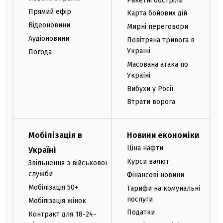
Ракетні обстріли
Прямий ефір
Карта бойових дій
Відеоновини
Мирні переговори
Аудіоновини
Повітряна тривога в
Україні
Погода
Масована атака по
Україні
Вибухи у Росії
Втрати ворога
Мобілізація в
Новини економіки
Ціна нафти
Україні
Курси валют
Звільнення з військової
служби
Фінансові новини
Мобілізація 50+
Тарифи на комунальні
послуги
Мобілізація жінок
Податки
Контракт для 18-24-