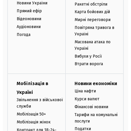
Новини України
Ракетні обстріли
Прямий ефір
Карта бойових дій
Відеоновини
Мирні переговори
Аудіоновини
Повітряна тривога в
Україні
Погода
Масована атака по
Україні
Вибухи у Росії
Втрати ворога
Мобілізація в
Новини економіки
Ціна нафти
Україні
Курси валют
Звільнення з військової
служби
Фінансові новини
Мобілізація 50+
Тарифи на комунальні
послуги
Мобілізація жінок
Податки
Контракт для 18-24-