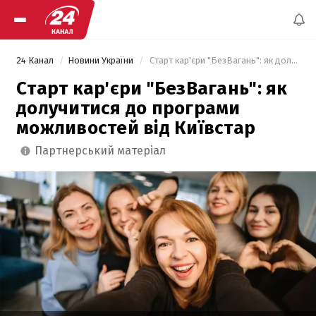
24 Канал
Новини України
 Старт кар'єри "БезВагань": як долучитися до програми можливостей від Київстар 
Старт кар'єри "БезВагань": як
долучитися до програми
можливостей від Київстар
партнерський матеріал