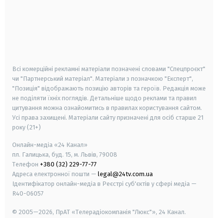
android
apple
smart tv
samsung smart tv
Всі комерційні рекламні матеріали позначені словами "Спецпроєкт"
чи "Партнерський матеріал". Матеріали з позначкою "Експерт",
"Позиція" відображають позицію авторів та героїв. Редакція може
не поділяти їхніх поглядів. Детальніше щодо реклами та правил
цитування можна ознайомитись в правилах користування сайтом.
Усі права захищені.
Матеріали сайту призначені для осіб старше
21
року (21+)
Онлайн-медіа «24 Канал»
пл. Галицька, буд. 15, м. Львів, 79008
Телефон
+380 (32) 229-77-77
Адреса електронної пошти —
legal@24tv.com.ua
Ідентифікатор онлайн-медіа в Реєстрі суб'єктів у сфері медіа —
R40-06057
© 2005—2026,
ПрАТ «Телерадіокомпанія "Люкс"», 24 Канал.