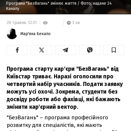
Програма "БезВагань" змінює життя
/ Фото, надане 24
Каналу
3 хв
20 травня,
12:31
Мар'яна Бекало
Програма старту кар'єри "БезВагань" від
Київстар триває. Наразі оголосили про
четвертий набір учасників. Подати заявку
можуть усі охочі. Зокрема, студенти без
досвіду роботи або фахівці, які бажають
змінити кар'єрний вектор.
"БезВагань" – програма професійного
розвитку для спеціалістів, які мають