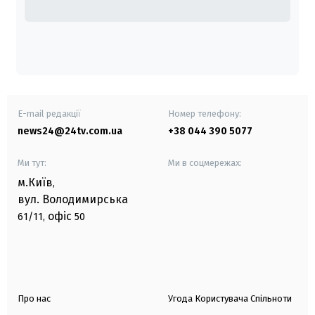
E-mail редакції
Номер телефону:
news24@24tv.com.ua
+38 044 390 5077
Ми тут:
Ми в соцмережах:
м.Київ
,
вул. Володимирська
офіс
61/11,
50
Про нас
Угода Користувача Спільноти