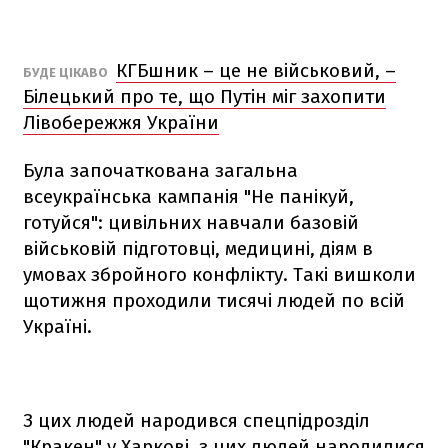
КГБшник – це не військовий, –
БУДЕ ЦІКАВО
Білецький про те, що Путін міг захопити
Лівобережжя України
Була започаткована загальна
всеукраїнська кампанія "Не панікуй,
готуйся": цивільних навчали базовій
військовій підготовці, медицині, діям в
умовах збройного конфлікту. Такі вишколи
щотижня проходили тисячі людей по всій
Україні.
З цих людей народився спецпідрозділ
"Кракен" у Харкові, з цих людей народилися