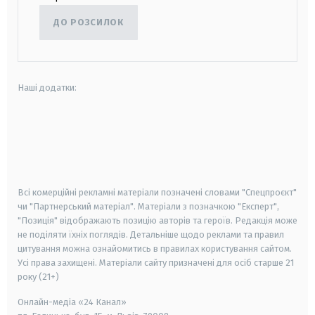
ДО РОЗСИЛОК
Наші додатки:
android
apple
smart tv
samsung smart tv
Всі комерційні рекламні матеріали позначені словами "Спецпроєкт"
чи "Партнерський матеріал". Матеріали з позначкою "Експерт",
"Позиція" відображають позицію авторів та героїв. Редакція може
не поділяти їхніх поглядів. Детальніше щодо реклами та правил
цитування можна ознайомитись в правилах користування сайтом.
Усі права захищені.
Матеріали сайту призначені для осіб старше
21
року (21+)
Онлайн-медіа «24 Канал»