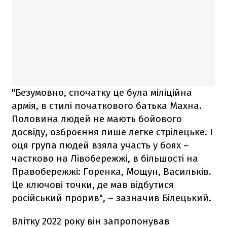
"Безумовно, спочатку це була міліційна
армія, в стилі початкового батька Махна.
Половина людей не мають бойового
досвіду, озброєння лише легке стрілецьке. І
оця група людей взяла участь у боях –
частково на Лівобережжі, в більшості на
Правобережжі: Горенка, Мощун, Васильків.
Це ключові точки, де мав відбутися
російський прорив", – зазначив Білецький.
Влітку 2022 року він запропонував