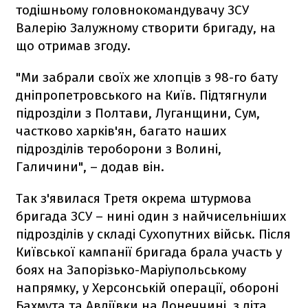
тодішньому головнокомандувачу ЗСУ
Валерію Залужному створити бригаду, на
що отримав згоду.
"Ми забрали своїх же хлопців з 98-го бату
дніпропетровського на Київ. Підтягнули
підрозділи з Полтави, Луганщини, Сум,
частково харків'ян, багато наших
підрозділів тероборони з Волині,
Галичини", – додав він.
Так з'явилася Третя окрема штурмова
бригада ЗСУ – нині один з найчисельніших
підрозділів у складі Сухопутних військ. Після
Київської кампанії бригада брала участь у
боях на Запорізько-Маріупольському
напрямку, у Херсонській операції, обороні
Бахмута та Авдіївки на Донеччині, з літа