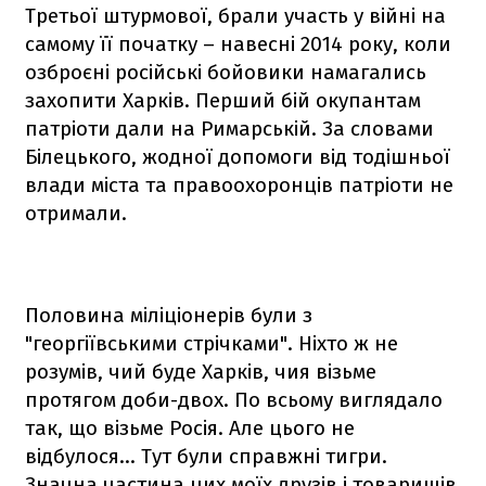
Третьої штурмової, брали участь у війні на
самому її початку – навесні 2014 року, коли
озброєні російські бойовики намагались
захопити Харків. Перший бій окупантам
патріоти дали на Римарській. За словами
Білецького, жодної допомоги від тодішньої
влади міста та правоохоронців патріоти не
отримали.
Половина міліціонерів були з
"георгіївськими стрічками". Ніхто ж не
розумів, чий буде Харків, чия візьме
протягом доби-двох. По всьому виглядало
так, що візьме Росія. Але цього не
відбулося… Тут були справжні тигри.
Значна частина цих моїх друзів і товаришів