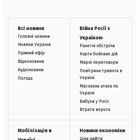
Всі новини
Війна Росії з
Головні новини
Україною
Новини України
Ракетні обстріли
Прямий ефір
Карта бойових дій
Відеоновини
Мирні переговори
Аудіоновини
Повітряна тривога в
Україні
Погода
Масована атака по
Україні
Вибухи у Росії
Втрати ворога
Мобілізація в
Новини економіки
Ціна нафти
Україні