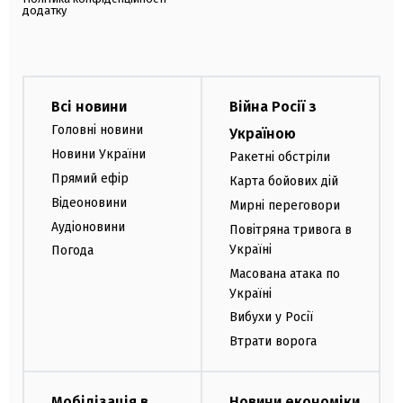
додатку
Всі новини
Війна Росії з
Головні новини
Україною
Новини України
Ракетні обстріли
Прямий ефір
Карта бойових дій
Відеоновини
Мирні переговори
Аудіоновини
Повітряна тривога в
Україні
Погода
Масована атака по
Україні
Вибухи у Росії
Втрати ворога
Мобілізація в
Новини економіки