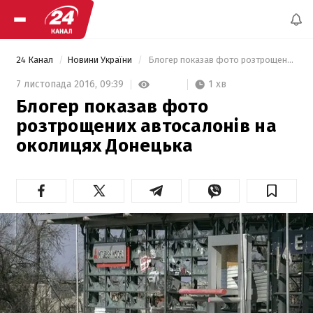
24 Канал
Новини України
 Блогер показав фото розтрощених автосалонів на околицях Донецька 
1 хв
7 листопада 2016,
09:39
Блогер показав фото
розтрощених автосалонів на
околицях Донецька