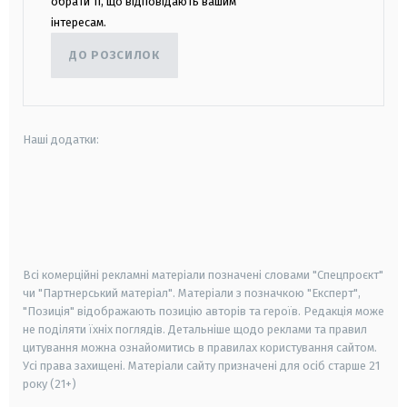
обрати ті, що відповідають вашим
інтересам.
ДО РОЗСИЛОК
Наші додатки:
android
apple
smart tv
samsung smart tv
Всі комерційні рекламні матеріали позначені словами "Спецпроєкт"
чи "Партнерський матеріал". Матеріали з позначкою "Експерт",
"Позиція" відображають позицію авторів та героїв. Редакція може
не поділяти їхніх поглядів. Детальніше щодо реклами та правил
цитування можна ознайомитись в правилах користування сайтом.
Усі права захищені.
Матеріали сайту призначені для осіб старше
21
року (21+)