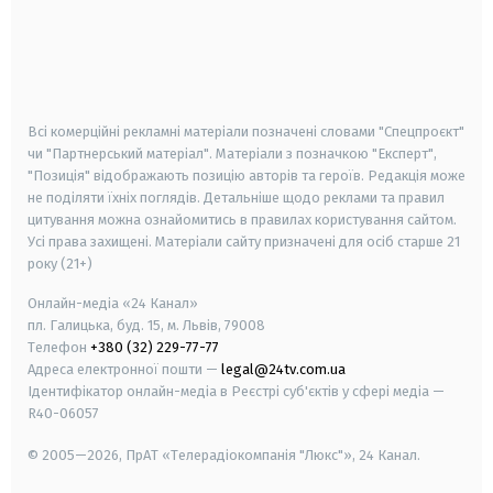
android
apple
smart tv
samsung smart tv
Всі комерційні рекламні матеріали позначені словами "Спецпроєкт"
чи "Партнерський матеріал". Матеріали з позначкою "Експерт",
"Позиція" відображають позицію авторів та героїв. Редакція може
не поділяти їхніх поглядів. Детальніше щодо реклами та правил
цитування можна ознайомитись в правилах користування сайтом.
Усі права захищені.
Матеріали сайту призначені для осіб старше
21
року (21+)
Онлайн-медіа «24 Канал»
пл. Галицька, буд. 15, м. Львів, 79008
Телефон
+380 (32) 229-77-77
Адреса електронної пошти —
legal@24tv.com.ua
Ідентифікатор онлайн-медіа в Реєстрі суб'єктів у сфері медіа —
R40-06057
© 2005—2026,
ПрАТ «Телерадіокомпанія "Люкс"», 24 Канал.