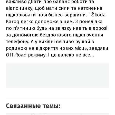
важливо дбати про баланс роботи та
відпочинку, щоб мати сили та натхнення
підкорювати нові бізнес-вершини. І Škoda
Karoq легко допоможе з цим. З понеділка
по п’ятницю будь на зв’язку навіть в дорозі
за допомогою бездротового підключення
телефону. А у вихідні сміливо рушай з
родиною на відкриття нових місць, завдяки
Off-Road режиму. І це далеко не все…
Связанные темы: