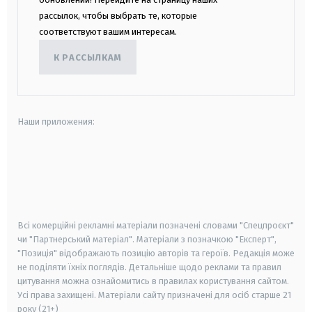
рассылок, чтобы выбрать те, которые
соответствуют вашим интересам.
К РАССЫЛКАМ
Наши приложения:
android
apple
smart tv
samsung smart tv
Всі комерційні рекламні матеріали позначені словами "Спецпроєкт"
чи "Партнерський матеріал". Матеріали з позначкою "Експерт",
"Позиція" відображають позицію авторів та героїв. Редакція може
не поділяти їхніх поглядів. Детальніше щодо реклами та правил
цитування можна ознайомитись в правилах користування сайтом.
Усі права захищені.
Матеріали сайту призначені для осіб старше
21
року (21+)