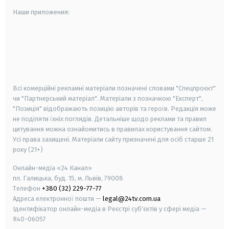
Наши приложения:
android
apple
smart tv
samsung smart tv
Всі комерційні рекламні матеріали позначені словами "Спецпроєкт"
чи "Партнерський матеріал". Матеріали з позначкою "Експерт",
"Позиція" відображають позицію авторів та героїв. Редакція може
не поділяти їхніх поглядів. Детальніше щодо реклами та правил
цитування можна ознайомитись в правилах користування сайтом.
Усі права захищені.
Матеріали сайту призначені для осіб старше
21
року (21+)
Онлайн-медіа «24 Канал»
пл. Галицька, буд. 15, м. Львів, 79008
Телефон
+380 (32) 229-77-77
Адреса електронної пошти —
legal@24tv.com.ua
Ідентифікатор онлайн-медіа в Реєстрі суб'єктів у сфері медіа —
R40-06057