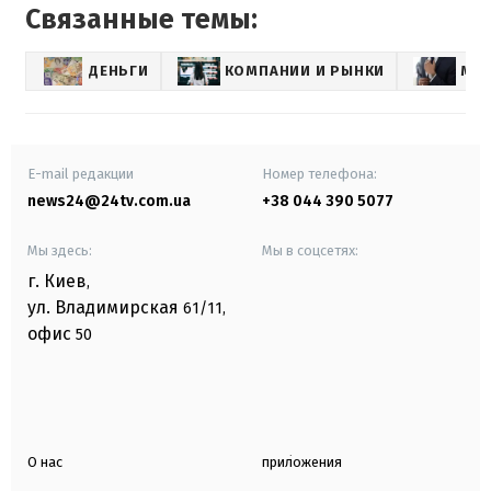
Связанные темы:
ДЕНЬГИ
КОМПАНИИ И РЫНКИ
МИ
E-mail редакции
Номер телефона:
news24@24tv.com.ua
+38 044 390 5077
Мы здесь:
Мы в соцсетях:
г. Киев
,
ул. Владимирская
61/11,
офис
50
О нас
приложения