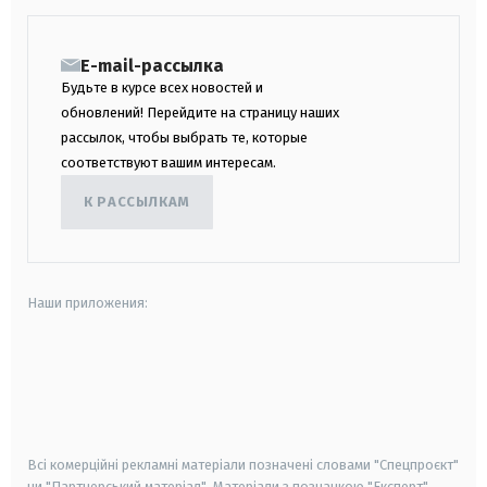
E-mail-рассылка
Будьте в курсе всех новостей и
обновлений! Перейдите на страницу наших
рассылок, чтобы выбрать те, которые
соответствуют вашим интересам.
К РАССЫЛКАМ
Наши приложения:
android
apple
smart tv
samsung smart tv
Всі комерційні рекламні матеріали позначені словами "Спецпроєкт"
чи "Партнерський матеріал". Матеріали з позначкою "Експерт",