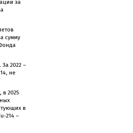
тации за
на
летов
на сумму
 Фонда
За 2022 –
14, не
 в 2025
тных
ктующих в
u-214 –