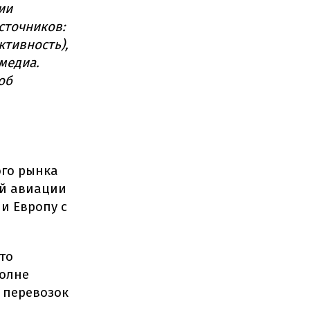
ии
сточников:
ктивность),
медиа.
об
ого рынка
ой авиации
и Европу с
то
полне
 перевозок