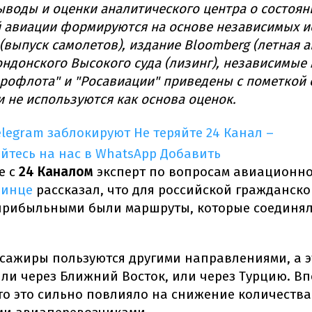
ыводы и оценки аналитического центра о состоян
 авиации формируются на основе независимых и
 (выпуск самолетов), издание Bloomberg (летная а
ндонского Высокого суда (лизинг), независимые 
рофлота" и "Росавиации" приведены с пометкой 
и не используются как основа оценок.
elegram заблокируют
Не теряйте 24 Канал –
йтесь на нас в WhatsApp
Добавить
е с
24 Каналом
эксперт по вопросам авиационн
линце
рассказал, что для российской гражданск
прибыльными были маршруты, которые соединял
сажиры пользуются другими направлениями, а э
ли через Ближний Восток, или через Турцию. В
то это сильно повлияло на снижение количества