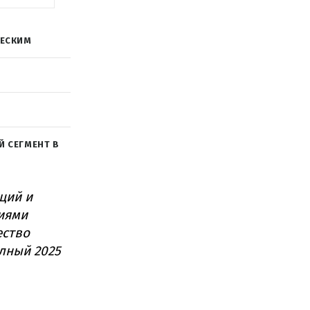
ЧЕСКИМ
Й СЕГМЕНТ В
ций и
иями
ество
лный 2025