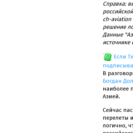
Справка: в
российской
ch-aviation
решение ло
Данные "Аэ
источнике 
Если T
подписыва
В разговор
Богдан До
наиболее 
Азией.
Сейчас пас
перелеты и
логично, ч