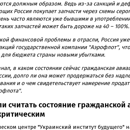
тся должным образом. Ведь из-за санкций и де
щих Россия покупает запчасти через схемы серог
ень часто являются уже бывшими в употреблении
таких запчастей может быть дороже на 40 – 100%.
кой финансовой проблемы в отрасли, Россия уже
акций государственной компании "Аэрофлот", чт
 для бюджета страны новыми убытками.
знал, в каком состоянии сейчас гражданская ави
ссии, долго ли она может продержаться без над
ания и о чем свидетельствует намерение продат
офлота".
и считать состояние гражданской
критическим
еском центре "Украинский институт будущего" н