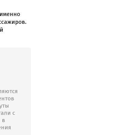
 именно
ссажиров.
ой
ляются
ентов
уты
али с
 в
ения