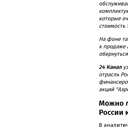
обслуживаю
комплектую
которые оч
стоимость 
На фоне та
к продаже 
обернуться
24 Канал
у
отрасль Ро
финансиров
акций "Аэр
Можно л
России 
В аналитич