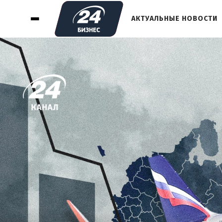
АКТУАЛЬНЫЕ НОВОСТИ
1
МОЖНО ЛИ СЧИТАТЬ СОСТОЯНИЕ
ГРАЖДАНСКОЙ АВИАЦИИ РОССИИ
КРИТИЧЕСКИМ
2
КАКИЕ САНКЦИИ ВВЕДЕНЫ ПРОТИВ
ГРАЖДАНСКОЙ РОССИЙСКОЙ
АВИАЦИИ?
3
АКЦИИ "АЭРОФЛОТА" ПРОДАЮТ С
СУЩЕСТВЕННЫМИ УБЫТКАМИ
4
ПОЧЕМУ ГРАЖДАНСКАЯ АВИАЦИЯ
РОССИЯ ПРИХОДИТ В УПАДОК, А
ВОЕННЫЙ СЕГМЕНТ В ОТРАСЛИ
НАОБОРОТ РАСТЕТ