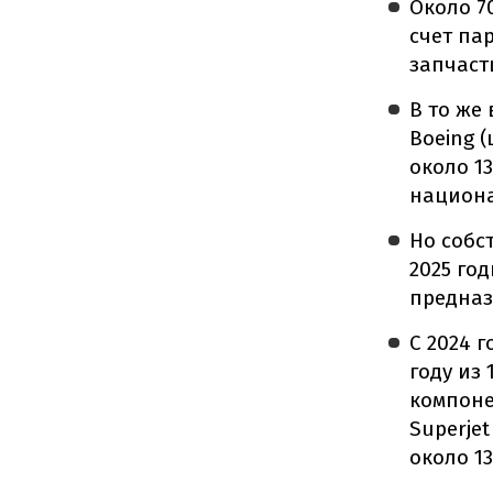
Около 7
счет па
запчаст
В то же
Boeing 
около 1
национа
Но собс
2025 год
предназ
С 2024 
году из
компоне
Superjet
около 1