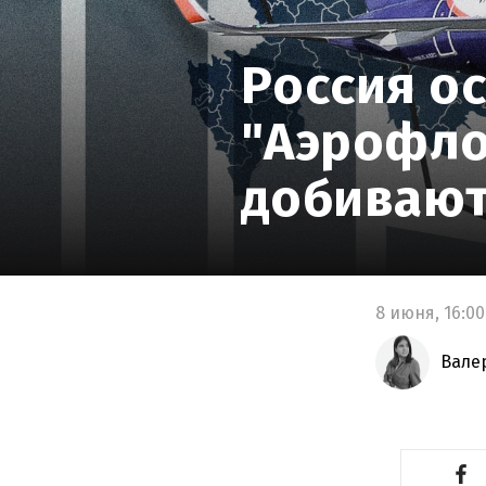
Россия ос
"Аэрофло
добивают
8 июня,
16:00
Вале