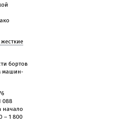
кой
ако
 жесткие
сти бортов
м машин-
76
1 088
а начало
 – 1 800