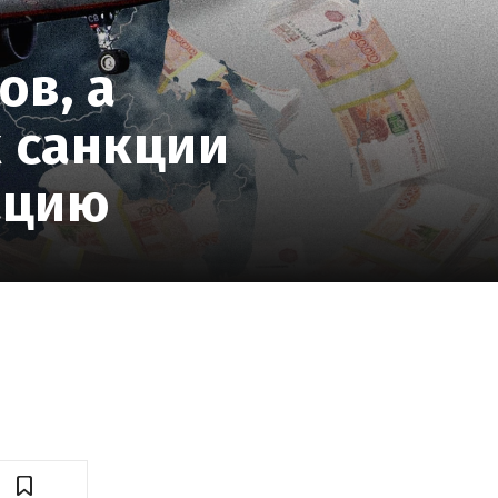
ов, а
 санкции
ацию