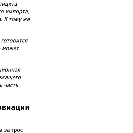
фицита
о импорта,
. К тому же
 готовится
о может
ационная
лежащего
ь часть
 авиации
а запрос