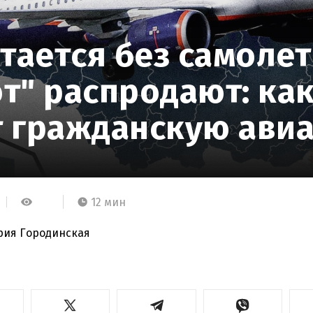
тается без самолет
т" распродают: как
 гражданскую ави
12 мин
рия Городинская