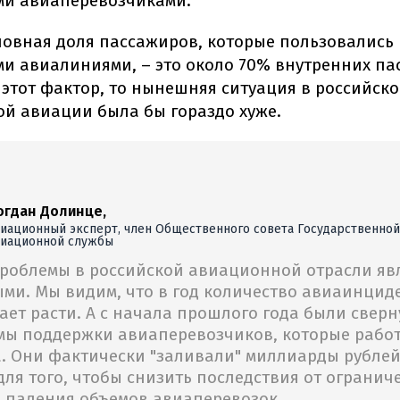
ми авиаперевозчиками.
новная доля пассажиров, которые пользовались
и авиалиниями, – это около 70% внутренних па
 этот фактор, то нынешняя ситуация в российск
й авиации была бы гораздо хуже.
огдан Долинце,
иационный эксперт, член Общественного совета Государственной
виационной службы
проблемы в российской авиационной отрасли яв
ми. Мы видим, что в год количество авиаинцид
ет расти. А с начала прошлого года были сверн
мы поддержки авиаперевозчиков, которые работ
а. Они фактически "заливали" миллиарды рублей
для того, чтобы снизить последствия от огранич
 падения объемов авиаперевозок.