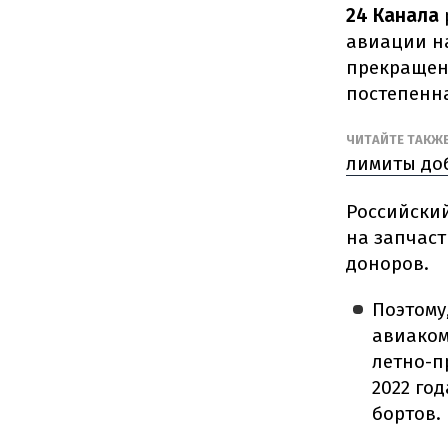
24 Канала
авиации н
прекращен
постепенна
ЧИТАЙТЕ ТАКЖ
лимиты до
Российский
на запчаст
доноров.
Поэтому
авиаком
летно-п
2022 го
бортов.