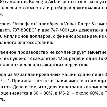
00 самолетов Boeing и Airbus остаются в эксплуа
раллельного импорта и разборки других машин 
и.
 время "Аэрофлот" приобрел у Volga-Dnepr 8 само
(шесть 737-800BCF и два 747-400) для демонтажа 
30 миллионов долларов, с финансированием из
льного благосостояния.
твенное производство не компенсирует выбытие. 
ы выпущено 13 самолетов: 12 Superjet и один Tu-2
наченный для пассажирских перевозок.
года из 40 запланированных машин сдано лишь 3,
 15 – 1. Причина – высокая зависимость от импор
нтов. Дело в том, что доля иностранных компле
 оценивается в 60 – 80%, в MS-21 – около 60%, в T
3%.