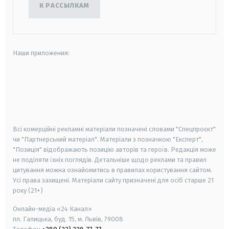
К РАССЫЛКАМ
Наши приложения:
android
apple
smart tv
samsung smart tv
Всі комерційні рекламні матеріали позначені словами "Спецпроєкт"
чи "Партнерський матеріал". Матеріали з позначкою "Експерт",
"Позиція" відображають позицію авторів та героїв. Редакція може
не поділяти їхніх поглядів. Детальніше щодо реклами та правил
цитування можна ознайомитись в правилах користування сайтом.
Усі права захищені.
Матеріали сайту призначені для осіб старше
21
року (21+)
Онлайн-медіа «24 Канал»
пл. Галицька, буд. 15, м. Львів, 79008