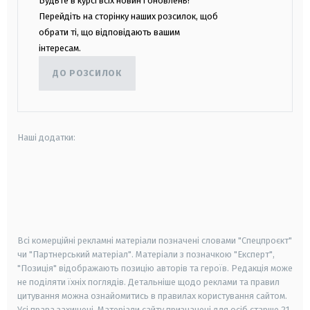
Будьте в курсі всіх новин і оновлень!
Перейдіть на сторінку наших розсилок, щоб
обрати ті, що відповідають вашим
інтересам.
ДО РОЗСИЛОК
Наші додатки:
android
apple
smart tv
samsung smart tv
Всі комерційні рекламні матеріали позначені словами "Спецпроєкт"
чи "Партнерський матеріал". Матеріали з позначкою "Експерт",
"Позиція" відображають позицію авторів та героїв. Редакція може
не поділяти їхніх поглядів. Детальніше щодо реклами та правил
цитування можна ознайомитись в правилах користування сайтом.
Усі права захищені.
Матеріали сайту призначені для осіб старше
21