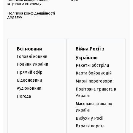
штучного інтелекту
Політика конфіденційності
додатку
Всі новини
Війна Росії з
Головні новини
Україною
Новини України
Ракетні обстріли
Прямий ефір
Карта бойових дій
Відеоновини
Мирні переговори
Аудіоновини
Повітряна тривога в
Україні
Погода
Масована атака по
Україні
Вибухи у Росії
Втрати ворога