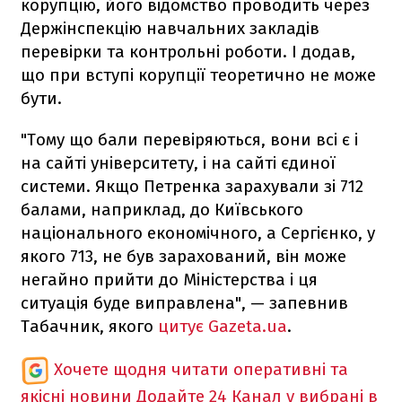
корупцію, його відомство проводить через
Держінспекцію навчальних закладів
перевірки та контрольні роботи. І додав,
що при вступі корупції теоретично не може
бути.
"Тому що бали перевіряються, вони всі є і
на сайті університету, і на сайті єдиної
системи. Якщо Петренка зарахували зі 712
балами, наприклад, до Київського
національного економічного, а Сергієнко, у
якого 713, не був зарахований, він може
негайно прийти до Міністерства і ця
ситуація буде виправлена", — запевнив
Табачник, якого
цитує Gazeta.ua
.
Хочете щодня читати оперативні та
якісні новини
Додайте 24 Канал у вибрані в