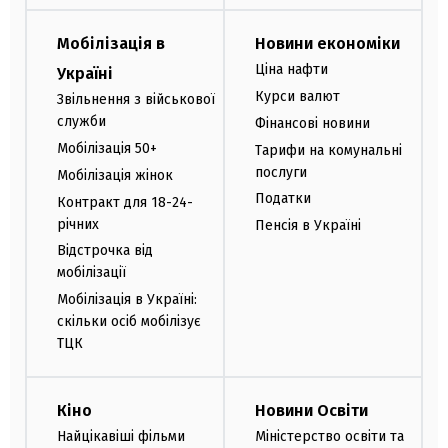
Мобілізація в
Новини економіки
Ціна нафти
Україні
Курси валют
Звільнення з військової
служби
Фінансові новини
Мобілізація 50+
Тарифи на комунальні
послуги
Мобілізація жінок
Податки
Контракт для 18-24-
річних
Пенсія в Україні
Відстрочка від
мобілізації
Мобілізація в Україні:
скільки осіб мобілізує
ТЦК
Кіно
Новини Освіти
Найцікавіші фільми
Міністерство освіти та