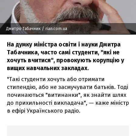
Дмитро Табачник
/ rian.com.ua
На думку міністра освіти і науки Дмитра
Табачника, часто самі студенти, "які не
хочуть вчитися", провокують корупцію у
вищих навчальних закладах.
"Такі студенти хочуть або отримати
стипендію, або не засмучувати батьків. Тоді
починаються "витинанки", як знайти шлях
до прихильності викладача", — каже міністр
в ефірі Українського радіо.