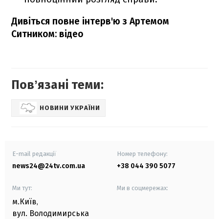
Дивіться повне інтерв'ю з Артемом
Ситником: відео
Повʼязані теми:
НОВИНИ УКРАЇНИ
E-mail редакції
Номер телефону:
news24@24tv.com.ua
+38 044 390 5077
Ми тут:
Ми в соцмережах:
м.Київ
,
вул. Володимирська