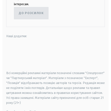
інтересам.
ДО РОЗСИЛОК
Наші додатки:
android
apple
smart tv
samsung smart tv
Всі комерційні рекламні матеріали позначені словами "Спецпроєкт"
чи "Партнерський матеріал". Матеріали з позначкою "Експерт",
"Позиція" відображають позицію авторів та героїв. Редакція може
не поділяти їхніх поглядів. Детальніше щодо реклами та правил
цитування можна ознайомитись в правилах користування сайтом.
Усі права захищені.
Матеріали сайту призначені для осіб старше
21
року (21+)