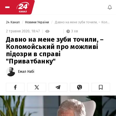
24 Канал
Новини України
 Давно на мене зуби точили, – Коломойський про можливі підозри в справі "Приватбанку" 
3 хв
2 травня 2020,
18:47
Давно на мене зуби точили, –
Коломойський про можливі
підозри в справі
"Приватбанку"
Емал Набі