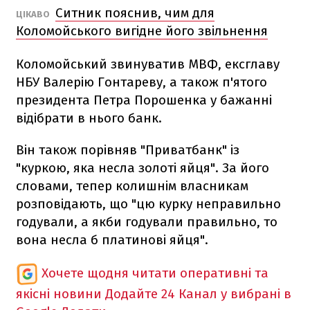
Ситник пояснив, чим для
ЦІКАВО
Коломойського вигідне його звільнення
Коломойський звинуватив МВФ, ексглаву
НБУ Валерію Гонтареву, а також п'ятого
президента Петра Порошенка у бажанні
відібрати в нього банк.
Він також порівняв "Приватбанк" із
"куркою, яка несла золоті яйця". За його
словами, тепер колишнім власникам
розповідають, що "цю курку неправильно
годували, а якби годували правильно, то
вона несла б платинові яйця".
Хочете щодня читати оперативні та
якісні новини
Додайте 24 Канал у вибрані в