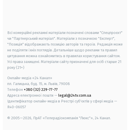
android
apple
smart tv
samsung smart tv
Всі комерційні рекламні матеріали позначені словами "Спецпроєкт"
чи "Партнерський матеріал". Матеріали з позначкою "Експерт",
"Позиція" відображають позицію авторів та героїв. Редакція може
не поділяти їхніх поглядів. Детальніше щодо реклами та правил
цитування можна ознайомитись в правилах користування сайтом.
Усі права захищені.
Матеріали сайту призначені для осіб старше
21
року (21+)
Онлайн-медіа «24 Канал»
пл. Галицька, буд. 15, м. Львів, 79008
Телефон
+380 (32) 229-77-77
Адреса електронної пошти —
legal@24tv.com.ua
Ідентифікатор онлайн-медіа в Реєстрі суб'єктів у сфері медіа —
R40-06057
© 2005—2026,
ПрАТ «Телерадіокомпанія "Люкс"», 24 Канал.