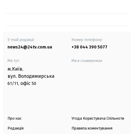
E-mail редакції
Номер телефону:
news24@24tv.com.ua
+38 044 390 5077
Ми тут:
Ми в соцмережах:
м.Київ
,
вул. Володимирська
офіс
61/11,
50
Про нас
Угода Користувача Спільноти
Редакція
Правила коментування