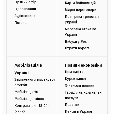
Прямий ефір
Карта бойових дій
Відеоновини
Мирні переговори
Аудіоновини
Повітряна тривога в
Україні
Погода
Масована атака по
Україні
Вибухи у Росії
Втрати ворога
Мобілізація в
Новини економіки
Ціна нафти
Україні
Курси валют
Звільнення з військової
служби
Фінансові новини
Мобілізація 50+
Тарифи на комунальні
послуги
Мобілізація жінок
Податки
Контракт для 18-24-
річних
Пенсія в Україні