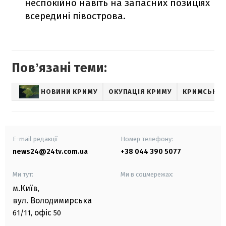
неспокійно навіть на запасних позиціях
всередині півострова.
Повʼязані теми:
НОВИНИ КРИМУ
ОКУПАЦІЯ КРИМУ
КРИМСЬКИЙ
E-mail редакції
Номер телефону:
news24@24tv.com.ua
+38 044 390 5077
Ми тут:
Ми в соцмережах:
м.Київ
,
вул. Володимирська
офіс
61/11,
50