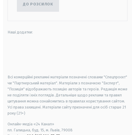
ДО РОЗСИЛОК
Наші додатки:
android
apple
smart tv
samsung smart tv
Всі комерційні рекламні матеріали позначені словами "Спецпроєкт"
чи "Партнерський матеріал". Матеріали з позначкою "Експерт",
"Позиція" відображають позицію авторів та героїв. Редакція може
не поділяти їхніх поглядів. Детальніше щодо реклами та правил
цитування можна ознайомитись в правилах користування сайтом.
Усі права захищені.
Матеріали сайту призначені для осіб старше
21
року (21+)
Онлайн-медіа «24 Канал»
пл. Галицька, буд. 15, м. Львів, 79008