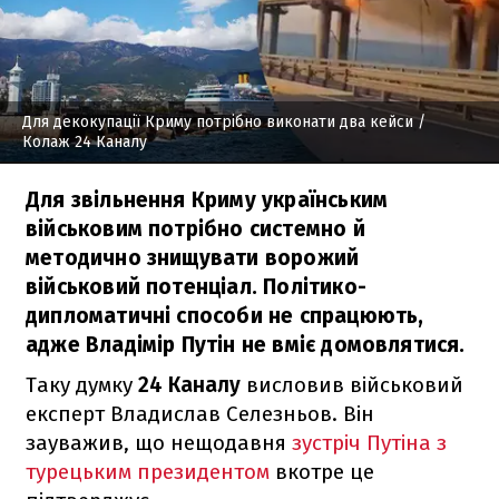
Для декокупації Криму потрібно виконати два кейси
/
Колаж 24 Каналу
Для звільнення Криму українським
військовим потрібно системно й
методично знищувати ворожий
військовий потенціал. Політико-
дипломатичні способи не спрацюють,
адже Владімір Путін не вміє домовлятися.
Таку думку
24 Каналу
висловив військовий
експерт Владислав Селезньов. Він
зауважив, що нещодавня
зустріч Путіна з
турецьким президентом
вкотре це