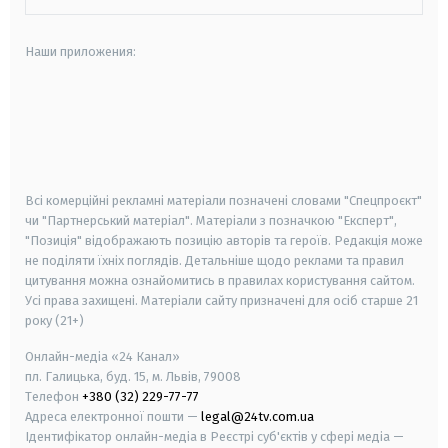
Наши приложения:
android
apple
smart tv
samsung smart tv
Всі комерційні рекламні матеріали позначені словами "Спецпроєкт"
чи "Партнерський матеріал". Матеріали з позначкою "Експерт",
"Позиція" відображають позицію авторів та героїв. Редакція може
не поділяти їхніх поглядів. Детальніше щодо реклами та правил
цитування можна ознайомитись в правилах користування сайтом.
Усі права захищені.
Матеріали сайту призначені для осіб старше
21
року (21+)
Онлайн-медіа «24 Канал»
пл. Галицька, буд. 15, м. Львів, 79008
Телефон
+380 (32) 229-77-77
Адреса електронної пошти —
legal@24tv.com.ua
Ідентифікатор онлайн-медіа в Реєстрі суб'єктів у сфері медіа —