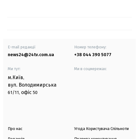
E-mail редакції
Номер телефону:
news24@24tv.com.ua
+38 044 390 5077
Ми тут:
Ми в соцмережах:
м.Київ
,
вул. Володимирська
офіс
61/11,
50
Про нас
Угода Користувача Спільноти
Редакція
Правила коментування