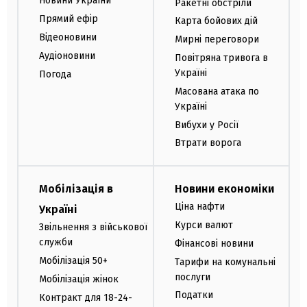
Новини України
Ракетні обстріли
Прямий ефір
Карта бойових дій
Відеоновини
Мирні переговори
Аудіоновини
Повітряна тривога в
Україні
Погода
Масована атака по
Україні
Вибухи у Росії
Втрати ворога
Мобілізація в
Новини економіки
Ціна нафти
Україні
Курси валют
Звільнення з військової
служби
Фінансові новини
Мобілізація 50+
Тарифи на комунальні
послуги
Мобілізація жінок
Податки
Контракт для 18-24-