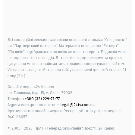
android
apple
smart tv
samsung smart tv
Всі комерційні рекламні матеріали позначені словами "Спецпроєкт"
чи "Партнерський матеріал". Матеріали з позначкою "Експерт",
"Позиція" відображають позицію авторів та героїв. Редакція може
не поділяти їхніх поглядів. Детальніше щодо реклами та правил
цитування можна ознайомитись в правилах користування сайтом.
Усі права захищені.
Матеріали сайту призначені для осіб старше
21
року (21+)
Онлайн-медіа «24 Канал»
пл. Галицька, буд. 15, м. Львів, 79008
Телефон
+380 (32) 229-77-77
Адреса електронної пошти —
legal@24tv.com.ua
Ідентифікатор онлайн-медіа в Реєстрі суб'єктів у сфері медіа —
R40-06057
© 2005—2026,
ПрАТ «Телерадіокомпанія "Люкс"», 24 Канал.