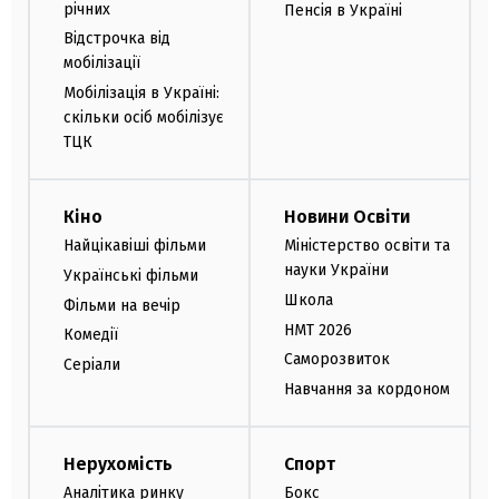
річних
Пенсія в Україні
Відстрочка від
мобілізації
Мобілізація в Україні:
скільки осіб мобілізує
ТЦК
Кіно
Новини Освіти
Найцікавіші фільми
Міністерство освіти та
науки України
Українські фільми
Школа
Фільми на вечір
НМТ 2026
Комедії
Саморозвиток
Серіали
Навчання за кордоном
Нерухомість
Спорт
Аналітика ринку
Бокс