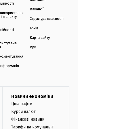
ційності
Вакансії
 використання
 інтелекту
Структура власності
Архів
ційності
Карта сайту
ристувача
и
Ігри
коментування
 інформація
Новини економіки
Ціна нафти
Курси валют
Фінансові новини
Тарифи на комунальні