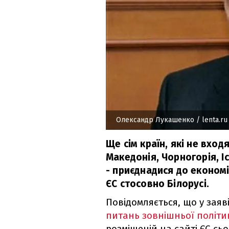
Олександр Лукашенко
/ lenta.ru
Ще сім країн, які не вход
Македонія, Чорногорія, І
- приєднадися до економі
ЄС стосовно Білорусі.
Повідомляється, що у заяв
питань зовнішньої політик
розміщеній на сайті ЄС сьо