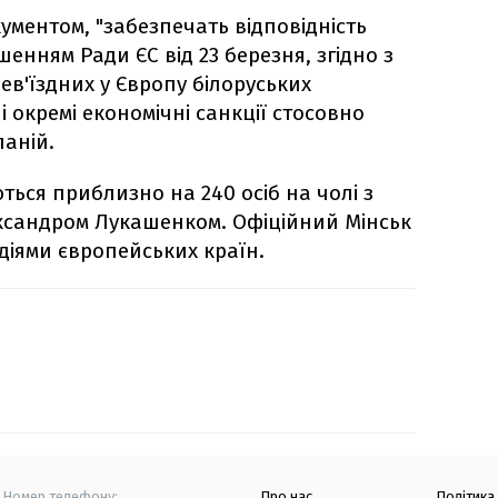
окументом, "забезпечать відповідність
шенням Ради ЄС від 23 березня, згідно з
ев'їздних у Європу білоруських
 окремі економічні санкції стосовно
паній.
ься приблизно на 240 осіб на чолі з
ксандром Лукашенком. Офіційний Мінськ
 діями європейських країн.
Номер телефону:
Про нас
Політика