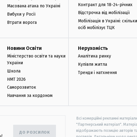
Контракт для 18-24-річних
Масована атака по Україні
Відстрочка від мобілізації
Вибухи у Росії
Мобілізація в Україні: скільк
Втрати ворога
осіб мобілізує ТЦК
Новини Освіти
Нерухомість
Міністерство освіти та науки
Аналітика ринку
України
Купівля житла
Школа
Тренди і натхнення
НМТ 2026
Саморозвиток
Навчання за кордоном
Всі комерційні рекламні матеріал
"Партнерський матеріал". Матеріа
відображають позицію авторів та 
ДО РОЗСИЛОК
ь!
поглядів. Детальніше щодо рекл