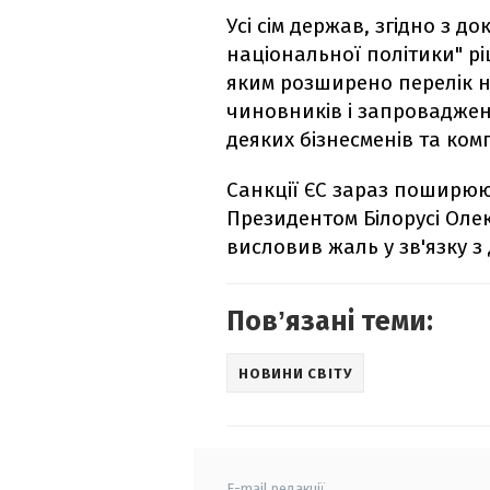
Усі сім держав, згідно з д
національної політики" рі
яким розширено перелік н
чиновників і запроваджені
деяких бізнесменів та ком
Санкції ЄС зараз поширюют
Президентом Білорусі Оле
висловив жаль у зв'язку з
Повʼязані теми:
НОВИНИ СВІТУ
E-mail редакції