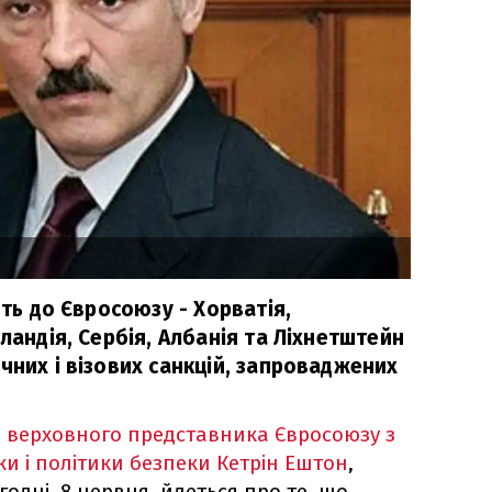
ять до Євросоюзу - Хорватія,
сландія, Сербія, Албанія та Ліхнетштейн
чних і візових санкцій, запроваджених
і
верховного представника Євросоюзу з
и і політики безпеки Кетрін Ештон
,
годні, 8 червня, йдеться про те, що