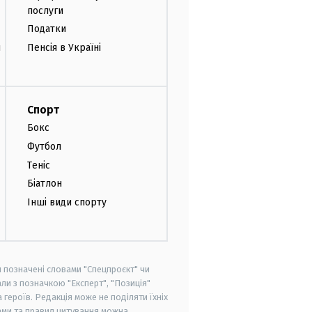
послуги
Податки
и
Пенсія в Україні
Спорт
Бокс
Футбол
Теніс
Біатлон
Інші види спорту
и позначені словами "Спецпроєкт" чи
ли з позначкою "Експерт", "Позиція"
героїв. Редакція може не поділяти їхніх
ами та правил цитування можна