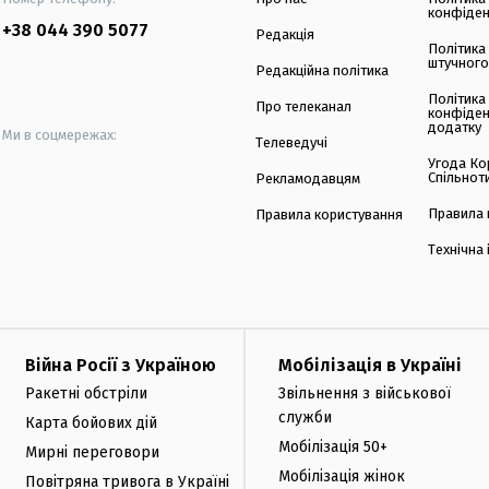
конфіден
+38 044 390 5077
Редакція
Політика
штучного
Редакційна політика
Політика
Про телеканал
конфіден
додатку
Ми в соцмережах:
Телеведучі
Угода Ко
Спільнот
Рекламодавцям
Правила 
Правила користування
Технічна
Війна Росії з Україною
Мобілізація в Україні
Ракетні обстріли
Звільнення з військової
служби
Карта бойових дій
Мобілізація 50+
Мирні переговори
Мобілізація жінок
Повітряна тривога в Україні