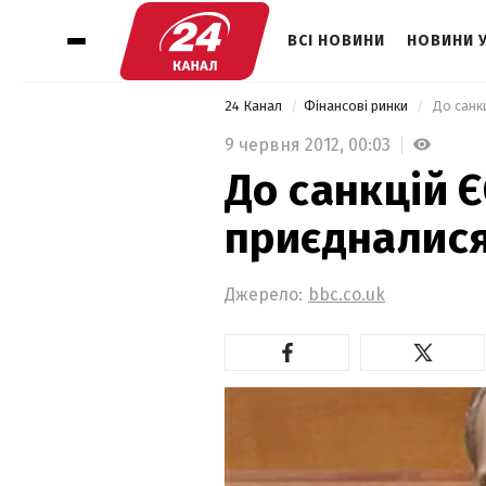
ВСІ НОВИНИ
НОВИНИ 
24 Канал
Фінансові ринки
 До санк
9 червня 2012,
00:03
До санкцій Є
приєдналися
Джерело:
bbc.co.uk