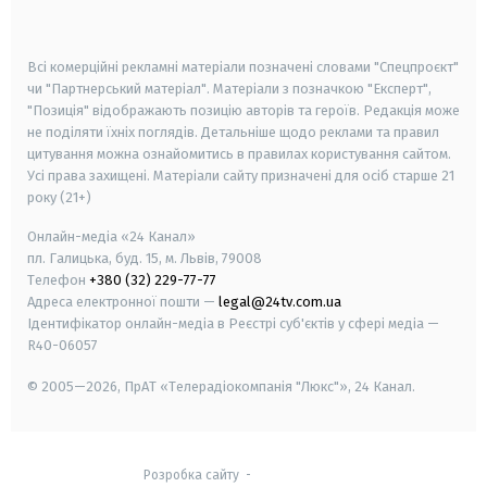
smart tv
samsung smart tv
Всі комерційні рекламні матеріали позначені словами "Спецпроєкт"
чи "Партнерський матеріал". Матеріали з позначкою "Експерт",
"Позиція" відображають позицію авторів та героїв. Редакція може
не поділяти їхніх поглядів. Детальніше щодо реклами та правил
цитування можна ознайомитись в правилах користування сайтом.
Усі права захищені.
Матеріали сайту призначені для осіб старше
21
року (21+)
Онлайн-медіа «24 Канал»
пл. Галицька, буд. 15, м. Львів, 79008
Телефон
+380 (32) 229-77-77
Адреса електронної пошти —
legal@24tv.com.ua
Ідентифікатор онлайн-медіа в Реєстрі суб'єктів у сфері медіа —
R40-06057
© 2005—2026,
ПрАТ «Телерадіокомпанія "Люкс"», 24 Канал.
Розробка сайту
-