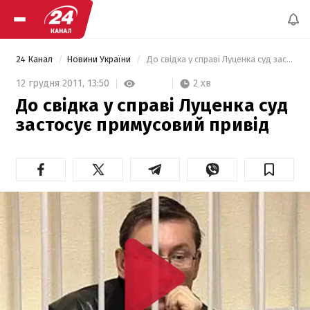
24 Канал
Новини України
 До свідка у справі Луценка суд застосує примусовий привід  
2 хв
12 грудня 2011,
13:50
До свідка у справі Луценка суд
застосує примусовий привід