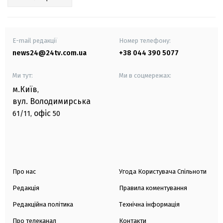
E-mail редакції
Номер телефону:
news24@24tv.com.ua
+38 044 390 5077
Ми тут:
Ми в соцмережах:
м.Київ
,
вул. Володимирська
офіс
61/11,
50
Про нас
Угода Користувача Спільноти
Редакція
Правила коментування
Редакційна політика
Технічна інформація
Про телеканал
Контакти