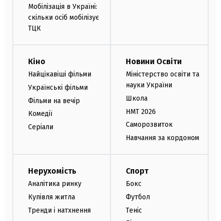
Мобілізація в Україні:
скільки осіб мобілізує
ТЦК
Кіно
Новини Освіти
Найцікавіші фільми
Міністерство освіти та
науки України
Українські фільми
Школа
Фільми на вечір
НМТ 2026
Комедії
Саморозвиток
Серіали
Навчання за кордоном
Нерухомість
Спорт
Аналітика ринку
Бокс
Купівля житла
Футбол
Тренди і натхнення
Теніс