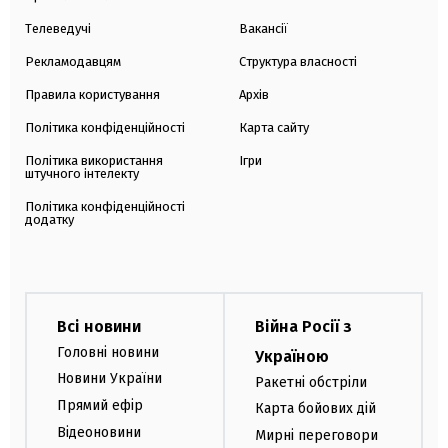
Телеведучі
Вакансії
Рекламодавцям
Структура власності
Правила користування
Архів
Політика конфіденційності
Карта сайту
Політика використання
Ігри
штучного інтелекту
Політика конфіденційності
додатку
Всі новини
Війна Росії з
Головні новини
Україною
Новини України
Ракетні обстріли
Прямий ефір
Карта бойових дій
Відеоновини
Мирні переговори