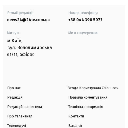
E-mail редакції
Номер телефону:
news24@24tv.com.ua
+38 044 390 5077
Ми тут:
Ми в соцмережах:
м.Київ
,
вул. Володимирська
офіс
61/11,
50
Про нас
Угода Користувача Спільноти
Редакція
Правила коментування
Редакційна політика
Технічна інформація
Про телеканал
Контакти
Телеведучі
Вакансії