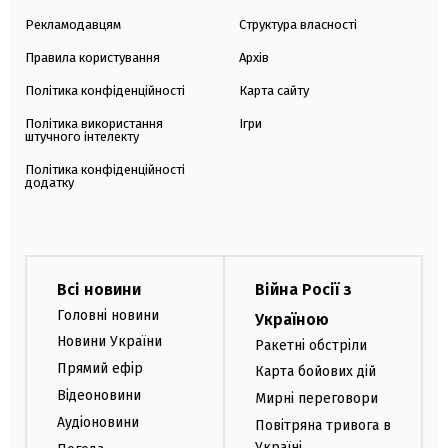
Рекламодавцям
Структура власності
Правила користування
Архів
Політика конфіденційності
Карта сайту
Політика використання
Ігри
штучного інтелекту
Політика конфіденційності
додатку
Всі новини
Війна Росії з
Головні новини
Україною
Новини України
Ракетні обстріли
Прямий ефір
Карта бойових дій
Відеоновини
Мирні переговори
Аудіоновини
Повітряна тривога в
Україні