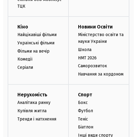
ТЦК
Кіно
Новини Освіти
Найцікавіші фільми
Міністерство освіти та
науки України
Українські фільми
Школа
Фільми на вечір
НМТ 2026
Комедії
Саморозвиток
Серіали
Навчання за кордоном
Нерухомість
Спорт
Аналітика ринку
Бокс
Купівля житла
Футбол
Тренди і натхнення
Теніс
Біатлон
Інші види спорту