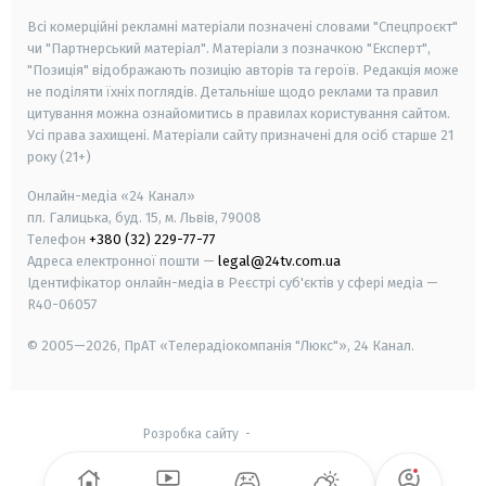
Всі комерційні рекламні матеріали позначені словами "Спецпроєкт"
чи "Партнерський матеріал". Матеріали з позначкою "Експерт",
"Позиція" відображають позицію авторів та героїв. Редакція може
не поділяти їхніх поглядів. Детальніше щодо реклами та правил
цитування можна ознайомитись в правилах користування сайтом.
Усі права захищені.
Матеріали сайту призначені для осіб старше
21
року (21+)
Онлайн-медіа «24 Канал»
пл. Галицька, буд. 15, м. Львів, 79008
Телефон
+380 (32) 229-77-77
Адреса електронної пошти —
legal@24tv.com.ua
Ідентифікатор онлайн-медіа в Реєстрі суб'єктів у сфері медіа —
R40-06057
© 2005—2026,
ПрАТ «Телерадіокомпанія "Люкс"», 24 Канал.
Розробка сайту
-