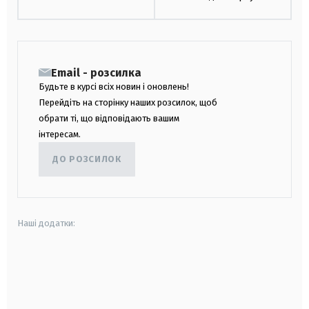
Email - розсилка
Будьте в курсі всіх новин і оновлень!
Перейдіть на сторінку наших розсилок, щоб
обрати ті, що відповідають вашим
інтересам.
ДО РОЗСИЛОК
Наші додатки:
android
apple
smart tv
samsung smart tv