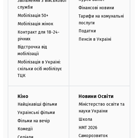
Звільнення з військової
служби
Фінансові новини
Мобілізація 50+
Тарифи на комунальні
послуги
Мобілізація жінок
Податки
Контракт для 18-24-
річних
Пенсія в Україні
Відстрочка від
мобілізації
Мобілізація в Україні:
скільки осіб мобілізує
ТЦК
Кіно
Новини Освіти
Найцікавіші фільми
Міністерство освіти та
науки України
Українські фільми
Школа
Фільми на вечір
НМТ 2026
Комедії
Саморозвиток
Серіали