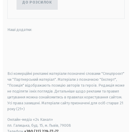
ДО РОЗСИЛОК
Наші додатки:
android
apple
smart tv
samsung smart tv
Всі комерційні рекламні матеріали позначені словами "Спецпроєкт"
чи "Партнерський матеріал". Матеріали з позначкою "Експерт",
"Позиція" відображають позицію авторів та героїв. Редакція може
не поділяти їхніх поглядів. Детальніше щодо реклами та правил
цитування можна ознайомитись в правилах користування сайтом.
Усі права захищені.
Матеріали сайту призначені для осіб старше
21
року (21+)
Онлайн-медіа «24 Канал»
пл. Галицька, буд. 15, м. Львів, 79008
Телефон
+380 (32) 229-77-77