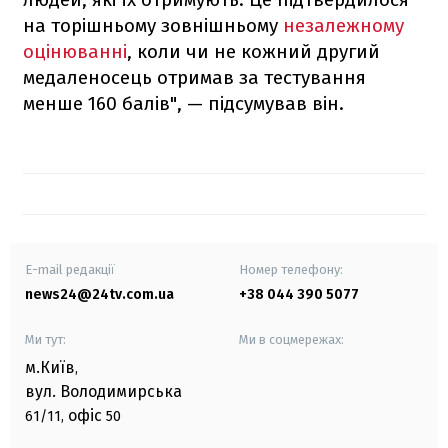
на торішньому зовнішньому
незалежному
оцінюванні
, коли чи не кожний другий
медаленосець отримав за тестування
менше 160 балів", — підсумував він.
E-mail редакції
Номер телефону:
news24@24tv.com.ua
+38 044 390 5077
Ми тут:
Ми в соцмережах:
м.Київ
,
вул. Володимирська
офіс
61/11,
50