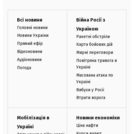
Всі новини
Війна Росії з
Головні новини
Україною
Новини України
Ракетні обстріли
Прямий ефір
Карта бойових дій
Відеоновини
Мирні переговори
Аудіоновини
Повітряна тривога в
Україні
Погода
Масована атака по
Україні
Вибухи у Росії
Втрати ворога
Мобілізація в
Новини економіки
Ціна нафти
Україні
Курси валют