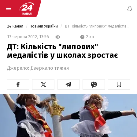
24 Канал
Новини України
 ДТ: Кількість "липових" медалістів у школах зростає 
2 хв
17 червня 2012,
13:56
ДТ: Кількість "липових"
медалістів у школах зростає
Джерело:
Дзеркало тижня