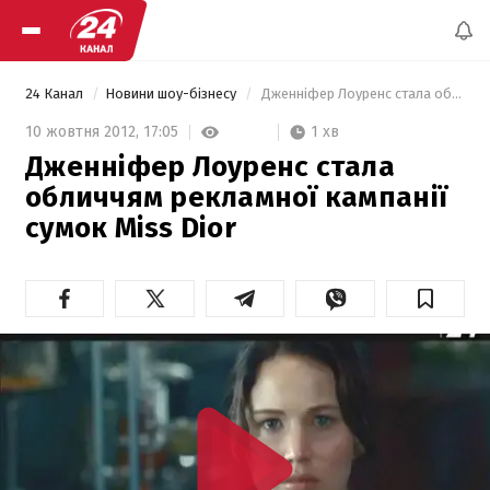
24 Канал
Новини шоу-бізнесу
 Дженніфер Лоуренс стала обличчям рекламної кампанії сумок Miss Dior 
1 хв
10 жовтня 2012,
17:05
Дженніфер Лоуренс стала
обличчям рекламної кампанії
сумок Miss Dior