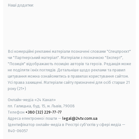
Наші додатки:
android
apple
smart tv
samsung smart tv
Всі комерційні рекламні матеріали позначені словами "Спецпроєкт"
чи "Партнерський матеріал". Матеріали з позначкою "Експерт",
"Позиція" відображають позицію авторів та героїв. Редакція може
не поділяти їхніх поглядів. Детальніше щодо реклами та правил
цитування можна ознайомитись в правилах користування сайтом.
Усі права захищені.
Матеріали сайту призначені для осіб старше
21
року (21+)
Онлайн-медіа «24 Канал»
пл. Галицька, буд. 15, м. Львів, 79008
Телефон
+380 (32) 229-77-77
Адреса електронної пошти —
legal@24tv.com.ua
Ідентифікатор онлайн-медіа в Реєстрі суб'єктів у сфері медіа —
R40-06057