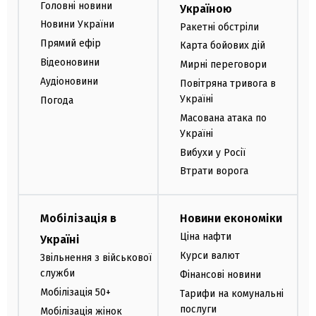
Головні новини
Україною
Новини України
Ракетні обстріли
Прямий ефір
Карта бойових дій
Відеоновини
Мирні переговори
Аудіоновини
Повітряна тривога в
Україні
Погода
Масована атака по
Україні
Вибухи у Росії
Втрати ворога
Мобілізація в
Новини економіки
Ціна нафти
Україні
Курси валют
Звільнення з військової
служби
Фінансові новини
Мобілізація 50+
Тарифи на комунальні
послуги
Мобілізація жінок